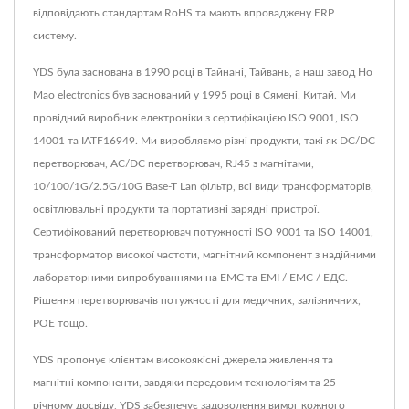
відповідають стандартам RoHS та мають впроваджену ERP
систему.
YDS була заснована в 1990 році в Тайнані, Тайвань, а наш завод Ho
Mao electronics був заснований у 1995 році в Сямені, Китай. Ми
провідний виробник електроніки з сертифікацією ISO 9001, ISO
14001 та IATF16949. Ми виробляємо різні продукти, такі як DC/DC
перетворювач, AC/DC перетворювач, RJ45 з магнітами,
10/100/1G/2.5G/10G Base-T Lan фільтр, всі види трансформаторів,
освітлювальні продукти та портативні зарядні пристрої.
Сертифікований перетворювач потужності ISO 9001 та ISO 14001,
трансформатор високої частоти, магнітний компонент з надійними
лабораторними випробуваннями на ЕМС та ЕМІ / ЕМС / ЕДС.
Рішення перетворювачів потужності для медичних, залізничних,
POE тощо.
YDS пропонує клієнтам високоякісні джерела живлення та
магнітні компоненти, завдяки передовим технологіям та 25-
річному досвіду, YDS забезпечує задоволення вимог кожного