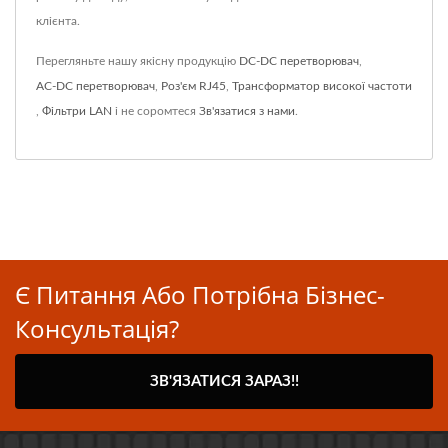
клієнта.
Перегляньте нашу якісну продукцію
DC-DC перетворювач
,
AC-DC перетворювач
,
Роз'єм RJ45
,
Трансформатор високої частоти
,
Фільтри LAN
і не соромтеся
Зв'язатися з нами
.
Є Питання Або Потрібна Бізнес-
Консультація?
ЗВ'ЯЗАТИСЯ ЗАРАЗ!!