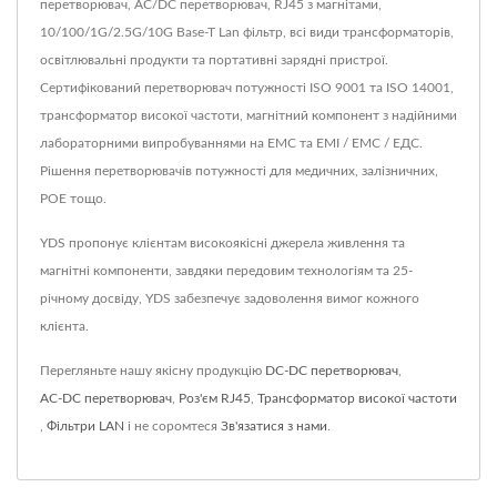
перетворювач, AC/DC перетворювач, RJ45 з магнітами,
10/100/1G/2.5G/10G Base-T Lan фільтр, всі види трансформаторів,
освітлювальні продукти та портативні зарядні пристрої.
Сертифікований перетворювач потужності ISO 9001 та ISO 14001,
трансформатор високої частоти, магнітний компонент з надійними
лабораторними випробуваннями на ЕМС та ЕМІ / ЕМС / ЕДС.
Рішення перетворювачів потужності для медичних, залізничних,
POE тощо.
YDS пропонує клієнтам високоякісні джерела живлення та
магнітні компоненти, завдяки передовим технологіям та 25-
річному досвіду, YDS забезпечує задоволення вимог кожного
клієнта.
Перегляньте нашу якісну продукцію
DC-DC перетворювач
,
AC-DC перетворювач
,
Роз'єм RJ45
,
Трансформатор високої частоти
,
Фільтри LAN
і не соромтеся
Зв'язатися з нами
.