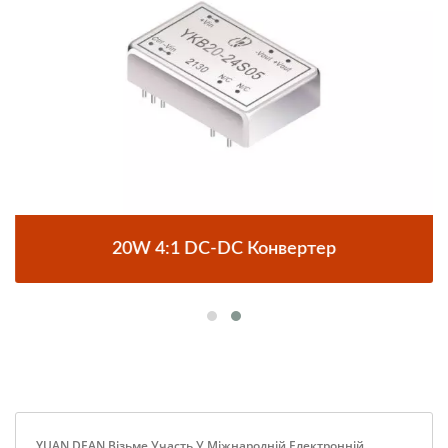
20W 4:1 DC-DC Конвертер
YUAN DEAN Візьме Участь У Міжнародній Електронній