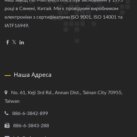
наш завод Ho Mao electronics був заснований у 1995
році в Сямені, Китай. Ми є провідним виробником
електроніки з сертифікатами ISO 9001, ISO 14001 та
IATF16949.
Наша Адреса
No. 61, Keji 3rd Rd., Annan Dist., Tainan City 70955,
Taiwan
886-6-3842-899
886-6-3843-288