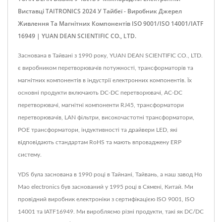
Виставці TAITRONICS 2024 У Тайбеї - Виробник Джерел
Живлення Та Магнітних Компонентів ISO 9001/ISO 14001/IATF
16949 | YUAN DEAN SCIENTIFIC CO., LTD.
Заснована в Тайвані з 1990 року, YUAN DEAN SCIENTIFIC CO., LTD.
є виробником перетворювачів потужності, трансформаторів та
магнітних компонентів в індустрії електронних компонентів. Їх
основні продукти включають DC-DC перетворювачі, AC-DC
перетворювачі, магнітні компоненти RJ45, трансформатори
перетворювачів, LAN фільтри, високочастотні трансформатори,
POE трансформатори, індуктивності та драйвери LED, які
відповідають стандартам RoHS та мають впроваджену ERP
систему.
YDS була заснована в 1990 році в Тайнані, Тайвань, а наш завод Ho
Mao electronics був заснований у 1995 році в Сямені, Китай. Ми
провідний виробник електроніки з сертифікацією ISO 9001, ISO
14001 та IATF16949. Ми виробляємо різні продукти, такі як DC/DC