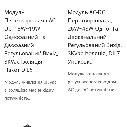
Модуль
Модуль AC-DC
Перетворювача AC-
Перетворювача,
DC, 13W~19W
26W~48W Одно- Та
Однофазний Та
Двоканальний
Двофазний
Регульований Вихід,
Регульований Вихід,
3KVac Ізоляція, DIL7
3KVac Ізоляція,
Упаковка
Пакет DIL6
Модуль живлення з
регульованим виходом
Модуль живлення 3KVac
AC до DC потужністю...
з ізоляцією має вихідну
потужність...