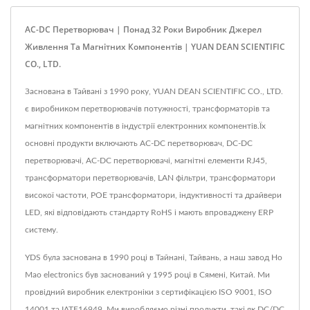
AC-DC Перетворювач | Понад 32 Роки Виробник Джерел
Живлення Та Магнітних Компонентів | YUAN DEAN SCIENTIFIC
CO., LTD.
Заснована в Тайвані з 1990 року, YUAN DEAN SCIENTIFIC CO., LTD.
є виробником перетворювачів потужності, трансформаторів та
магнітних компонентів в індустрії електронних компонентів.Їх
основні продукти включають AC-DC перетворювач, DC-DC
перетворювачі, AC-DC перетворювачі, магнітні елементи RJ45,
трансформатори перетворювачів, LAN фільтри, трансформатори
високої частоти, POE трансформатори, індуктивності та драйвери
LED, які відповідають стандарту RoHS і мають впроваджену ERP
систему.
YDS була заснована в 1990 році в Тайнані, Тайвань, а наш завод Ho
Mao electronics був заснований у 1995 році в Сямені, Китай. Ми
провідний виробник електроніки з сертифікацією ISO 9001, ISO
14001 та IATF16949. Ми виробляємо різні продукти, такі як DC/DC