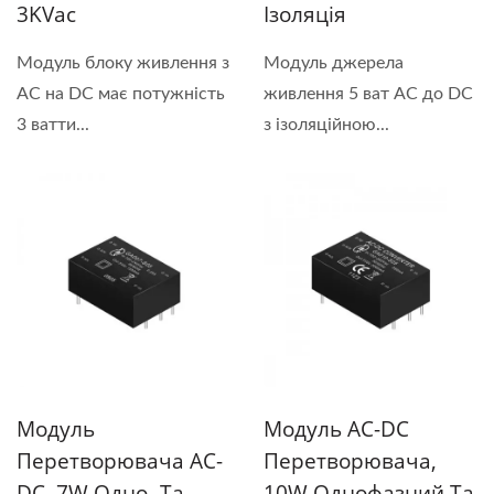
3KVac
Ізоляція
Модуль блоку живлення з
Модуль джерела
AC на DC має потужність
живлення 5 ват AC до DC
3 ватти...
з ізоляційною...
Модуль
Модуль AC-DC
Перетворювача AC-
Перетворювача,
DC, 7W Одно- Та
10W Однофазний Та