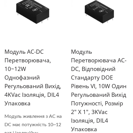
Модуль AC-DC
Модуль
Перетворювача,
Перетворювача AC-
10~12W
DC, Відповідний
Однофазний
Стандарту DOE
Регульований Вихід,
Рівень VI, 10W Один
4KVac Ізоляція, DIL4
Регульований Вихід
Упаковка
Потужності, Розмір
2" X 1", 3KVac
Модуль живлення з AC на
Ізоляція, DIL4
DC має потужність 10~12
Упаковка