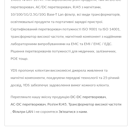
перетворювач, AC/DC перетворювач, RJ45 з магнітами,
10/100/1G/2.5G/10G Base-T Lan фільтр, всі види трансформаторів,
освітлювальні продукти та портативні зарядні пристрої.
Сертифікований перетворювач потужності ISO 9001 та ISO 14001,
трансформатор високої частоти, магнітний компонент з надійними
лабораторними випробуваннями на ЕМС та ЕМІ / ЕМС / ЕДС.
Рішення перетворювачів потужності для медичних, залізничних,
POE тощо.
YDS пропонує клієнтам високоякісні джерела живлення та
магнітні компоненти, поєднуючи передові технології та 25-річний
досвід, YDS забезпечує задоволення вимог кожного клієнта.
Перегляньте нашу якісну продукцію
DC-DC перетворювач
,
AC-DC перетворювач
,
Роз'єм RJ45
,
Трансформатор високої частоти
,
Фільтри LAN
і не соромтеся
Зв'язатися з нами
.