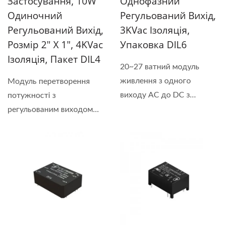
Застосування, 10W
Однофазний
Одиночний
Регульований Вихід,
Регульований Вихід,
3KVac Ізоляція,
Розмір 2" X 1", 4KVac
Упаковка DIL6
Ізоляція, Пакет DIL4
20~27 ватний модуль
живлення з одного
Модуль перетворення
виходу AC до DC з
потужності з
ізоляційною...
регульованим виходом...