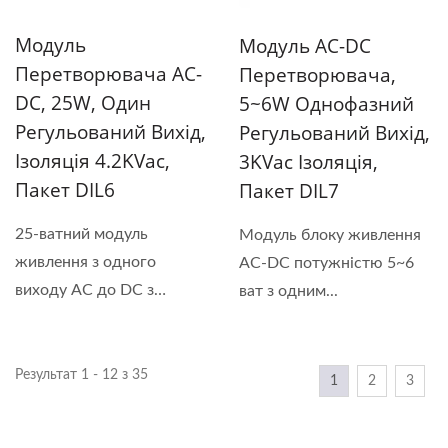
Модуль
Модуль AC-DC
Перетворювача AC-
Перетворювача,
DC, 25W, Один
5~6W Однофазний
Регульований Вихід,
Регульований Вихід,
Ізоляція 4.2KVac,
3KVac Ізоляція,
Пакет DIL6
Пакет DIL7
25-ватний модуль
Модуль блоку живлення
живлення з одного
AC-DC потужністю 5~6
виходу AC до DC з
ват з одним...
ізоляційною...
Результат 1 - 12 з 35
1
2
3