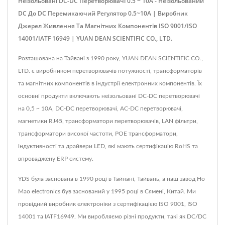
Неізольовані DC-DC Перетворювачі 0.5 ~ 10A - Неізольований
DC До DC Перемикаючий Регулятор 0.5~10A | Виробник
Джерел Живлення Та Магнітних Компонентів ISO 9001/ISO
14001/IATF 16949 | YUAN DEAN SCIENTIFIC CO., LTD.
Розташована на Тайвані з 1990 року, YUAN DEAN SCIENTIFIC CO.,
LTD. є виробником перетворювачів потужності, трансформаторів
та магнітних компонентів в індустрії електронних компонентів. Їх
основні продукти включають неізольовані DC-DC перетворювачі
на 0,5 ~ 10A, DC-DC перетворювачі, AC-DC перетворювачі,
магнетики RJ45, трансформатори перетворювачів, LAN фільтри,
трансформатори високої частоти, POE трансформатори,
індуктивності та драйвери LED, які мають сертифікацію RoHS та
впроваджену ERP систему.
YDS була заснована в 1990 році в Тайнані, Тайвань, а наш завод Ho
Mao electronics був заснований у 1995 році в Сямені, Китай. Ми
провідний виробник електроніки з сертифікацією ISO 9001, ISO
14001 та IATF16949. Ми виробляємо різні продукти, такі як DC/DC