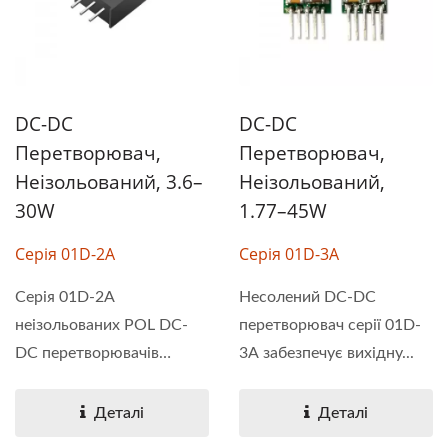
DC-DC
DC-DC
Перетворювач,
Перетворювач,
Неізольований, 3.6–
Неізольований,
30W
1.77–45W
Серія 01D-2A
Серія 01D-3A
Серія 01D-2A
Несолений DC-DC
неізольованих POL DC-
перетворювач серії 01D-
DC перетворювачів
3A забезпечує вихідну...
забезпечує...
Деталі
Деталі