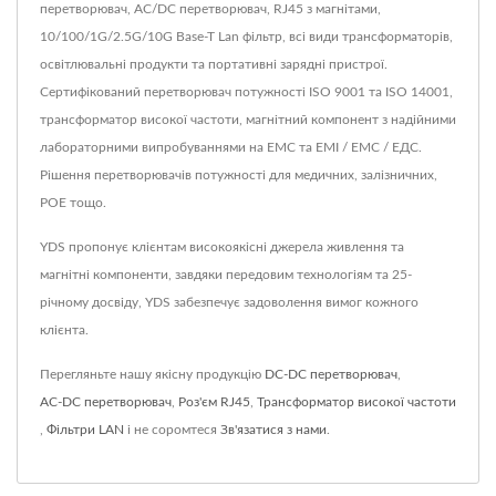
перетворювач, AC/DC перетворювач, RJ45 з магнітами,
10/100/1G/2.5G/10G Base-T Lan фільтр, всі види трансформаторів,
освітлювальні продукти та портативні зарядні пристрої.
Сертифікований перетворювач потужності ISO 9001 та ISO 14001,
трансформатор високої частоти, магнітний компонент з надійними
лабораторними випробуваннями на ЕМС та ЕМІ / ЕМС / ЕДС.
Рішення перетворювачів потужності для медичних, залізничних,
POE тощо.
YDS пропонує клієнтам високоякісні джерела живлення та
магнітні компоненти, завдяки передовим технологіям та 25-
річному досвіду, YDS забезпечує задоволення вимог кожного
клієнта.
Перегляньте нашу якісну продукцію
DC-DC перетворювач
,
AC-DC перетворювач
,
Роз'єм RJ45
,
Трансформатор високої частоти
,
Фільтри LAN
і не соромтеся
Зв'язатися з нами
.