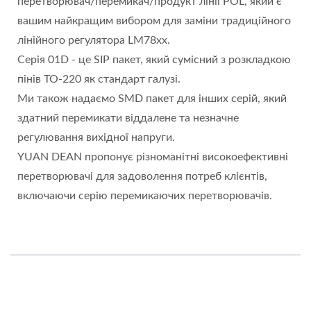
перетворювач/перемикач/продукт лінії POL, який є
вашим найкращим вибором для заміни традиційного
лінійного регулятора LM78xx.
Серія 01D - це SIP пакет, який сумісний з розкладкою
пінів TO-220 як стандарт галузі.
Ми також надаємо SMD пакет для інших серій, який
здатний перемикати віддалене та незначне
регулювання вихідної напруги.
YUAN DEAN пропонує різноманітні високоефективні
перетворювачі для задоволення потреб клієнтів,
включаючи серію перемикаючих перетворювачів.