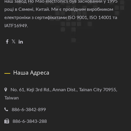
наш завод Ho Mao electronics був заснований у 1995
році в Сямені, Китай. Ми є провідним виробником
електроніки з сертифікатами ISO 9001, ISO 14001 та
IATF16949.
Наша Адреса
No. 61, Keji 3rd Rd., Annan Dist., Tainan City 70955,
Taiwan
886-6-3842-899
886-6-3843-288