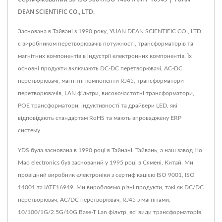
DEAN SCIENTIFIC CO., LTD.
Заснована в Тайвані з 1990 року, YUAN DEAN SCIENTIFIC CO., LTD.
є виробником перетворювачів потужності, трансформаторів та
магнітних компонентів в індустрії електронних компонентів. Їх
основні продукти включають DC-DC перетворювачі, AC-DC
перетворювачі, магнітні компоненти RJ45, трансформатори
перетворювачів, LAN фільтри, високочастотні трансформатори,
POE трансформатори, індуктивності та драйвери LED, які
відповідають стандартам RoHS та мають впроваджену ERP
систему.
YDS була заснована в 1990 році в Тайнані, Тайвань, а наш завод Ho
Mao electronics був заснований у 1995 році в Сямені, Китай. Ми
провідний виробник електроніки з сертифікацією ISO 9001, ISO
14001 та IATF16949. Ми виробляємо різні продукти, такі як DC/DC
перетворювач, AC/DC перетворювач, RJ45 з магнітами,
10/100/1G/2.5G/10G Base-T Lan фільтр, всі види трансформаторів,