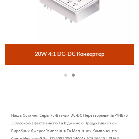
20W 4:1 DC-DC Конвертер
Наша Остання Серія 75-Ватних DC-DC Перетворювачів -YHB75
З Високою Ефективністю Та Відмінною Продуктивністю -
Виробник Джерел Живлення Та Магнітних Компонентів,
Сертифікований За ISO 9001/ISO 14001/IATF 16949 | YUAN