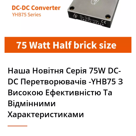
Сертифікований За ISO
9001/ISO 14001/IATF 16949
| YUAN DEAN SCIENTIFIC
CO., LTD.
Наша Новітня Серія 75W DC-
DC Перетворювачів -YHB75 З
Високою Ефективністю Та
Відмінними
Характеристиками