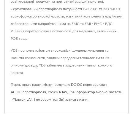
освітлювальні продукти та портативні зарядні пристрої.
Сертифікований перетворювач потужності ISO 9001 та ISO 14001,
трансформатор високої частоти, магнітний компонент з надійними
лабораторними випробуваннями на ЕМС та ЕМІ / ЕМС / ЕДС.
Рішення перетворювачів потужності для медичних, залізничних,
POE тощо.
YDS пропонує клієнтам високоякісні джерела живлення та
магнітні компоненти, завдяки передовим технологіям та 25-
річному досвіду, YDS забезпечує задоволення вимог кожного
клієнта.
Перегляньте нашу якісну продукцію
DC-DC перетворювач
,
AC-DC перетворювач
,
Роз'єм RJ45
,
Трансформатор високої частоти
,
Фільтри LAN
і не соромтеся
Зв'язатися з нами
.