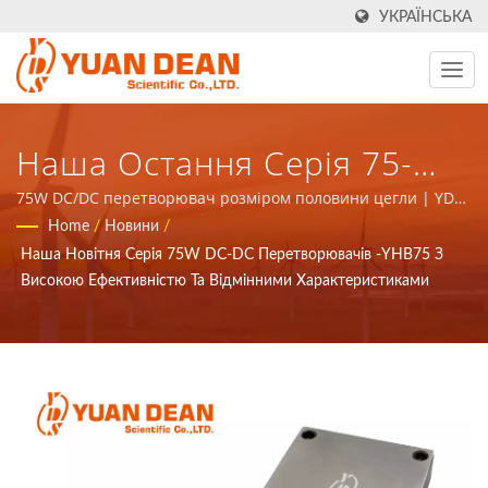
УКРАЇНСЬКА
Наша Остання Серія 75-
Ватних DC-DC
75W DC/DC перетворювач розміром половини цегли | YDS
була заснована в 1990 році в Тайчжун, Тайвань, а наш
Home
/
Новини
/
Перетворювачів -YHB75 З
завод Ho Mao electronics був заснований у 1995 році в
Наша Новітня Серія 75W DC-DC Перетворювачів -YHB75 З
Сямені, Китай. Ми є провідним виробником електроніки з
Високою Ефективністю Та
Високою Ефективністю Та Відмінними Характеристиками
сертифікатами ISO 9001, ISO 14001 та IATF16949.
Відмінною Продуктивністю
- Виробник Джерел
Живлення Та Магнітних
Компонентів,