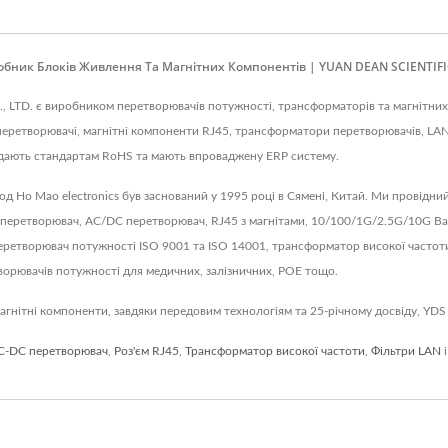
бник Блоків Живлення Та Магнітних Компонентів | YUAN DEAN SCIENTIFIC
, LTD. є виробником перетворювачів потужності, трансформаторів та магнітних 
еретворювачі, магнітні компоненти RJ45, трансформатори перетворювачів, LAN
відають стандартам RoHS та мають впроваджену ERP систему.
авод Ho Mao electronics був заснований у 1995 році в Сямені, Китай. Ми провідн
 перетворювач, AC/DC перетворювач, RJ45 з магнітами, 10/100/1G/2.5G/10G Base
перетворювач потужності ISO 9001 та ISO 14001, трансформатор високої часто
орювачів потужності для медичних, залізничних, POE тощо.
гнітні компоненти, завдяки передовим технологіям та 25-річному досвіду, YDS
C-DC перетворювач
,
Роз'єм RJ45
,
Трансформатор високої частоти
,
Фільтри LAN
і