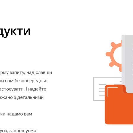
дукти
орму запиту, надіславши
и нам безпосередньо.
застосувати, і надайте
бажано з детальними
 ми надамо вам
луги, запрошуємо