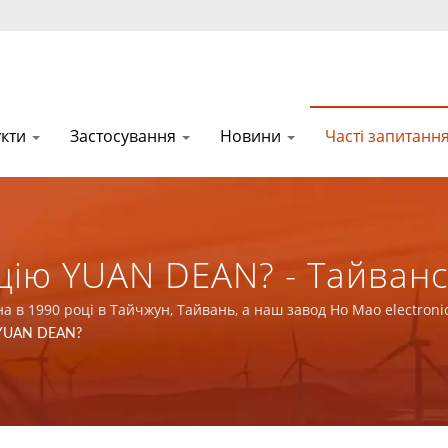
укти
Застосування
Новини
Часті запитанн
цію YUAN DEAN? - Тайван
 Магнітних Компонентів 
 в 1990 році в Тайчжун, Тайвань, а наш завод Ho Mao electronic
ISO 9001, ISO 14001 та IATF16949.
 YUAN DEAN?