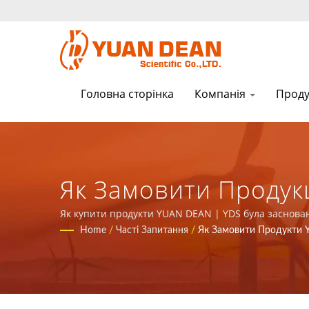
Головна сторінка
Компанія
Прод
Як Замовити Продук
Блоків Живлення Та
Як купити продукти YUAN DEAN | YDS була заснована
провідним виробником електроніки з сертифікатами 
Home
/
Часті Запитання
/
Як Замовити Продукти
SCIENTIFIC CO., LTD.