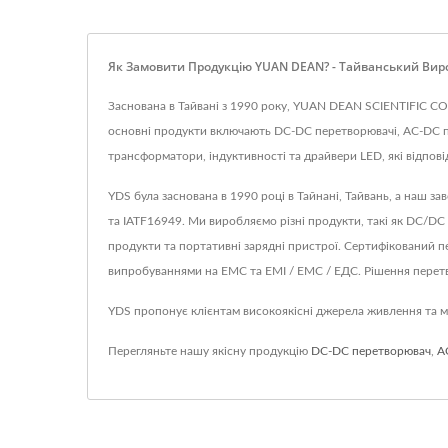
Як Замовити Продукцію YUAN DEAN? - Тайванський Виро
Заснована в Тайвані з 1990 року, YUAN DEAN SCIENTIFIC CO.
основні продукти включають DC-DC перетворювачі, AC-DC п
трансформатори, індуктивності та драйвери LED, які відпо
YDS була заснована в 1990 році в Тайнані, Тайвань, а наш з
та IATF16949. Ми виробляємо різні продукти, такі як DC/DC
продукти та портативні зарядні пристрої. Сертифікований 
випробуваннями на ЕМС та ЕМІ / ЕМС / ЕДС. Рішення перетв
YDS пропонує клієнтам високоякісні джерела живлення та ма
Перегляньте нашу якісну продукцію
DC-DC перетворювач
,
A