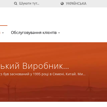
УКРАЇНСЬКА
я
Обслуговування клієнтів
ський Виробник
| YUAN DEAN
s був заснований у 1995 році в Сямені, Китай. Ми є