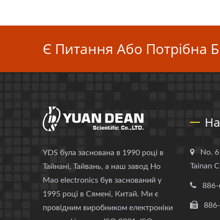
Є Питання Або Потрібна Б
На
No. 6
YDS була заснована в 1990 році в
Tainan C
Тайнані, Тайвань, а наш завод Ho
Mao electronics був заснований у
886-
1995 році в Сямені, Китай. Ми є
886
провідним виробником електроніки