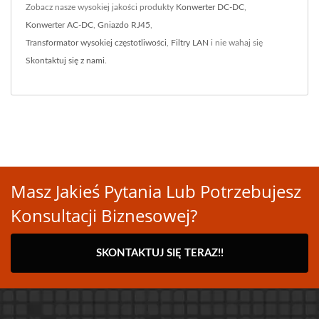
Zobacz nasze wysokiej jakości produkty
Konwerter DC-DC
,
Konwerter AC-DC
,
Gniazdo RJ45
,
Transformator wysokiej częstotliwości
,
Filtry LAN
i nie wahaj się
Skontaktuj się z nami
.
Masz Jakieś Pytania Lub Potrzebujesz
Konsultacji Biznesowej?
SKONTAKTUJ SIĘ TERAZ!!