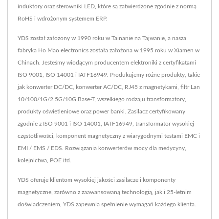
induktory oraz sterowniki LED, które są zatwierdzone zgodnie z normą
RoHS i wdrożonym systemem ERP.
YDS został założony w 1990 roku w Tainanie na Tajwanie, a nasza
fabryka Ho Mao electronics została założona w 1995 roku w Xiamen w
Chinach. Jesteśmy wiodącym producentem elektroniki z certyfikatami
ISO 9001, ISO 14001 i IATF16949. Produkujemy różne produkty, takie
jak konwerter DC/DC, konwerter AC/DC, RJ45 z magnetykami, filtr Lan
10/100/1G/2.5G/10G Base-T, wszelkiego rodzaju transformatory,
produkty oświetleniowe oraz power banki. Zasilacz certyfikowany
zgodnie z ISO 9001 i ISO 14001, IATF16949, transformator wysokiej
częstotliwości, komponent magnetyczny z wiarygodnymi testami EMC i
EMI / EMS / EDS. Rozwiązania konwerterów mocy dla medycyny,
kolejnictwa, POE itd.
YDS oferuje klientom wysokiej jakości zasilacze i komponenty
magnetyczne, zarówno z zaawansowaną technologią, jak i 25-letnim
doświadczeniem, YDS zapewnia spełnienie wymagań każdego klienta.