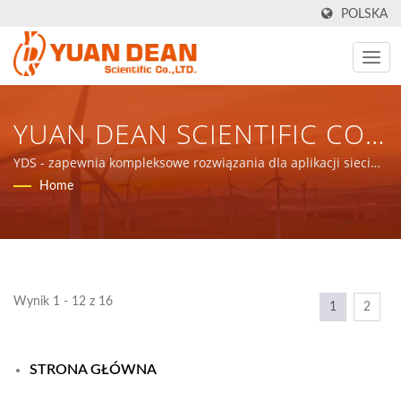
POLSKA
YUAN DEAN SCIENTIFIC CO.,
LTD.
YDS - zapewnia kompleksowe rozwiązania dla aplikacji sieci
komunikacyjnych, komponentów magnetycznych i produktów
Home
zasilających.
Wynik 1 - 12 z 16
1
2
STRONA GŁÓWNA