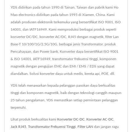
YDS didirikan pada tahun 1990 di Tainan, Taiwan dan pabrik kami Ho
Mao electronics didirikan pada tahun 1995 di Xiamen, China. Kami
adalah produsen elektronik terkemuka yang bersertifikat ISO 9001, ISO
14001, dan IATF16949. Kami memproduksi berbagai produk seperti
konverter DC/DC, konverter AC/DC, RJ45 dengan magnetik, filter Lan
Base-T 10/100/1G/2.5G/10G, berbagai jenis Transformator, produk
Pencahayaan, dan Power bank. Konverter daya bersertifikat ISO 9001
& ISO 14001, IATF16949, transformator frekuensi tinggi, komponen
magnetik dengan pengujian EMC dan EMI / EMS / EDS yang dapat
diandalkan. Solusi konverter daya untuk medis, kereta api, POE, dll.
YDS telah menawarkan kepada pelanggan pasokan daya berkualitas
tinggi dan komponen magnetik, baik dengan teknologi canggih maupun
25 tahun pengalaman, YDS memastikan setiap permintaan pelanggan
terpenuhi.
Lihat produk berkualitas kami
Konverter DC-DC
,
Konverter AC-DC
,
Jack RJ45
,
Transformator Frekuensi Tinggi
,
Filter LAN
dan jangan ragu