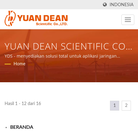
INDONESIA
YUAN DEAN SCIENTIFIC CO.,
LTD.
YDS - menyediakan solusi total untuk aplikasi jaringan
komunikasi komponen magnetik dan produk daya.
Home
Hasil 1 - 12 dari 16
1
2
BERANDA