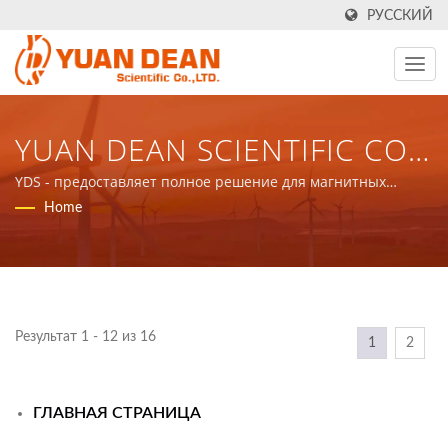
РУССКИЙ
YUAN DEAN SCIENTIFIC CO.,
LTD.
YDS - предоставляет полное решение для магнитных
компонентов и силовых продуктов в области
Home
коммуникационных сетей.
Результат 1 - 12 из 16
1
2
ГЛАВНАЯ СТРАНИЦА