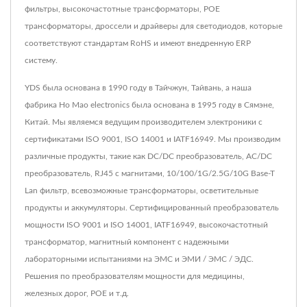
фильтры, высокочастотные трансформаторы, POE
трансформаторы, дроссели и драйверы для светодиодов, которые
соответствуют стандартам RoHS и имеют внедренную ERP
систему.
YDS была основана в 1990 году в Тайчжун, Тайвань, а наша
фабрика Ho Mao electronics была основана в 1995 году в Сямэне,
Китай. Мы являемся ведущим производителем электроники с
сертификатами ISO 9001, ISO 14001 и IATF16949. Мы производим
различные продукты, такие как DC/DC преобразователь, AC/DC
преобразователь, RJ45 с магнитами, 10/100/1G/2.5G/10G Base-T
Lan фильтр, всевозможные трансформаторы, осветительные
продукты и аккумуляторы. Сертифицированный преобразователь
мощности ISO 9001 и ISO 14001, IATF16949, высокочастотный
трансформатор, магнитный компонент с надежными
лабораторными испытаниями на ЭМС и ЭМИ / ЭМС / ЭДС.
Решения по преобразователям мощности для медицины,
железных дорог, POE и т.д.