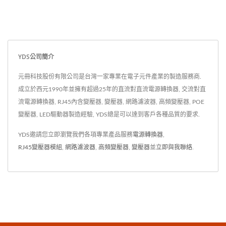
YDS公司簡介
元冊科技股份有限公司是台灣一家專業在電子元件產業的製造服務商.
成立於西元1990年並擁有超過25年的直流對直流電源轉換器, 交流對直
流電源轉換器, RJ45內含變壓器, 變壓器, 網路濾波器, 高頻變壓器, POE
變壓器, LED驅動器製造經驗, YDS總是可以達到客戶各種品質的要求.
YDS邀請您立即瀏覽我們各項專業產品服務
電源轉換器
,
RJ45變壓器模組
,
網路濾波器
,
高頻變壓器
,
變壓器
並
立即與我聯絡
.