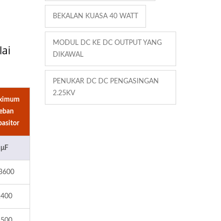
BEKALAN KUASA 40 WATT
MODUL DC KE DC OUTPUT YANG
lai
DIKAWAL
PENUKAR DC DC PENGASINGAN
2.25KV
ximum
eban
asitor
μF
3600
2400
1500