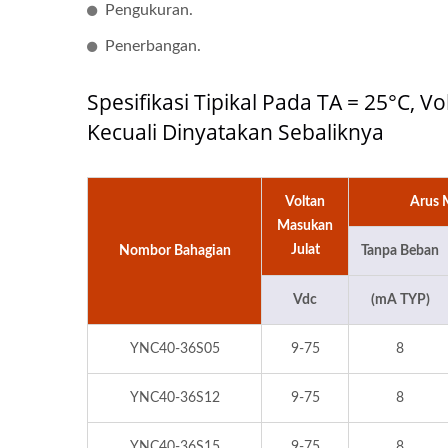
Pengukuran.
Penerbangan.
Spesifikasi Tipikal Pada TA = 25°C, 
Kecuali Dinyatakan Sebaliknya
Voltan
Arus 
Masukan
Julat
Nombor Bahagian
Tanpa Beban
Vdc
(mA TYP)
YNC40-36S05
9-75
8
YNC40-36S12
9-75
8
YNC40-36S15
9-75
8