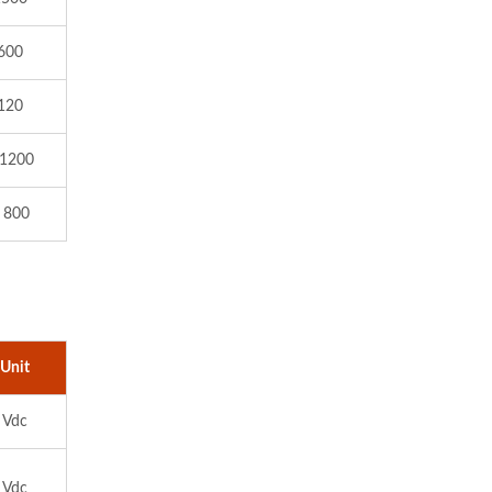
600
120
 1200
 800
Unit
Vdc
Vdc