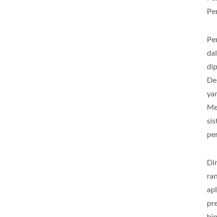
Pe
Pe
da
di
De
ya
Me
si
pe
Di
ra
ap
pr