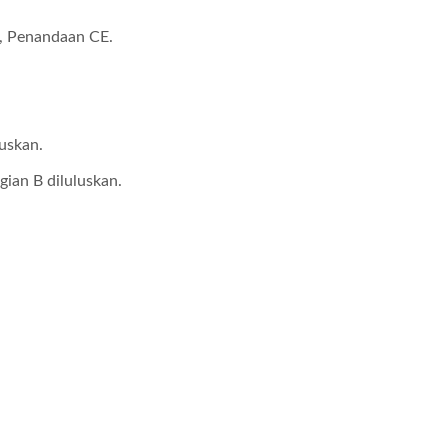
, Penandaan CE.
nukar DC-DC 20W 4:1
Penukar DC-DC Half-B
uskan.
an B diluluskan.