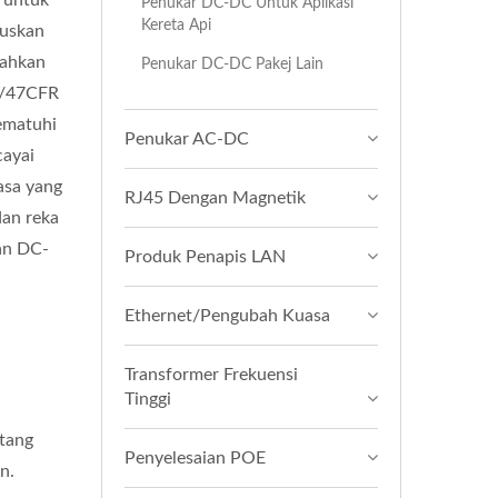
 untuk
Penukar DC-DC Untuk Aplikasi
Kereta Api
luskan
sahkan
Penukar DC-DC Pakej Lain
)/47CFR
ematuhi
Penukar AC-DC
cayai
asa yang
RJ45 Dengan Magnetik
an reka
an DC-
Produk Penapis LAN
Ethernet/Pengubah Kuasa
Transformer Frekuensi
Tinggi
tang
Penyelesaian POE
n.