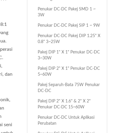
Penukar DC-DC Pakej SMD 1 ~
3W
 8:1
Penukar DC-DC Pakej SIP 1 ~ 9W
yang
Penukar DC-DC Pakej DIP 1.25" X
ua.
0.8" 3~25W
perasi
Pakej DIP 1" X 1" Penukar DC-DC
C.
3~30W
i,
Pakej DIP 2" X 1" Penukar DC-DC
ri, dan
5~60W
Pakej Separuh-Bata 75W Penukar
DC-DC
ronik,
Pakej DIP 2" X 1.6" & 2" X 2"
Penukar DC-DC 15~60W
an
n
Penukar DC-DC Untuk Aplikasi
Perubatan
i seni