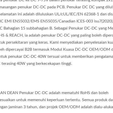
na penukar DC ke DC 9-75V dalam penukar terasing kompak 2x1
masangan penukar DC-DC pada PCB. Penukar DC DC yang dilu
selamatan ini adalah diluluskan UL/cUL/IEC/EN 62368-1 dan di
C EMI EN55032/EMS EN55035/Canadian ICES-003 isu7(2020
C Bahagian 15 subbahagian B. Sebagai Penukar DC-DC yang M
HS & REACH, ia adalah penukar DC-DC yang paling boleh diper
tuk persekitaran yang keras. Kami menyediakan penyelesaian ku
leh dipercayai B2B termasuk Modul Kuasa DC-DC OEM/ODM d
ntuk penukar DC-DC 40W tersuai untuk memberikan pengalam
 terasing 40W yang berkecekapan tinggi.
AN DEAN Penukar DC-DC adalah mematuhi RoHS dan boleh
sesuaikan untuk memenuhi keperluan tertentu. Semua produk da
ngan jaminan 3 tahun, dan projek OEM/ODM adalah dialu-aluka