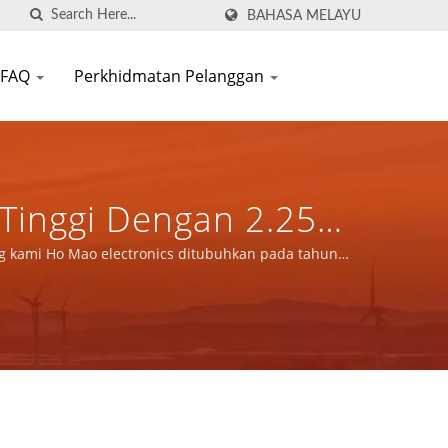
BAHASA MELAYU
FAQ
Perkhidmatan Pelanggan
Tinggi Dengan 2.25KV
plikasi Tenaga /
ng kami Ho Mao electronics ditubuhkan pada tahun
49.
mponen Magnetik |