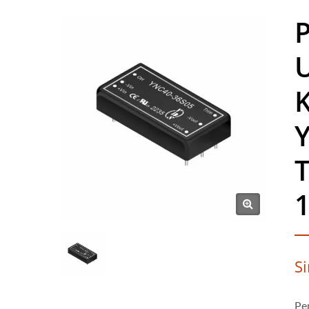
P
U
K
Y
T
1
S
Pe