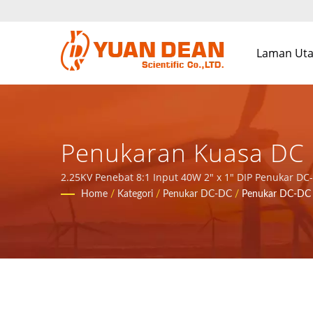
Laman Ut
Penukaran Kuasa DC 
Penebat Untuk Kawala
2.25KV Penebat 8:1 Input 40W 2" x 1" DIP Penukar D
1995 di Xiamen, China. Kami adalah pengeluar elektr
Home
/
Kategori
/
Penukar DC-DC
/
Penukar DC-DC J
Lebih 32 Tahun Peng
YUAN DEAN SCIENTIFI