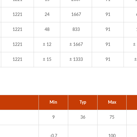
1221
24
1667
91
1221
48
833
91
1221
± 12
± 1667
91
±
1221
± 15
± 1333
91
±
Min
Typ
Max
9
36
75
-0.7
100