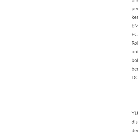
bi
pe
ke
EM
FC
Ro
un
bo
be
DC
YU
di
de