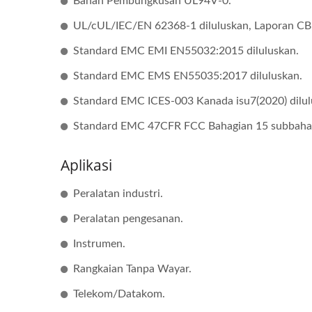
Bahan Pembungkusan UL94V-0.
UL/cUL/IEC/EN 62368-1 diluluskan, Laporan CB
Standard EMC EMI EN55032:2015 diluluskan.
Standard EMC EMS EN55035:2017 diluluskan.
Penukar DC-DC Half-Brick
Pe
Standard EMC ICES-003 Kanada isu7(2020) dilul
Standard EMC 47CFR FCC Bahagian 15 subbahagi
Aplikasi
Peralatan industri.
Peralatan pengesanan.
Instrumen.
Rangkaian Tanpa Wayar.
Telekom/Datakom.