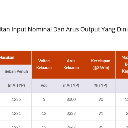
Voltan Input Nominal Dan Arus Output Yang Dini
Masukan
Ma
Voltan
Arus
Kecekapan
B
Keluaran
Keluaran
(@36Vin)
Kap
Beban Penuh
(mA TYP)
Vdc
mA(TYP)
%(TYP)
1235
5
8000
90
1
1221
12
3333
91
1221
15
2667
91