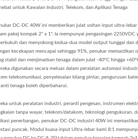
nebat untuk Kawalan Industri, Telekom, dan Aplikasi Tenaga
nukar DC-DC 40W ini memberikan julat voltan input ultra-lebar
lam pakej kompak 2" x 1". Ia mempunyai pengasingan 2250VDC 
perkukuh dan menyokong kedua-dua model output tunggal dan d
ngan kecekapan mencapai sehingga 91%, penukar memastikan o
ng stabil dan menjimatkan tenaga dalam julat -40°C hingga +60°
reka digunakan secara meluas dalam peralatan automasi industr
stem telekomunikasi, penyelesaian kilang pintar, pengurusan bate
ranti tenaga boleh diperbaharui.
reka untuk peralatan industri, peranti pengesan, instrumen elekt
ngkaian tanpa wayar, telekom/datakom, teknologi pengukuran, d
likasi penerbangan, penukar DC-DC industri 40W ini memastika
estasi puncak. Modul kuasa input Ultra-lebar kami 8:1 mempunya