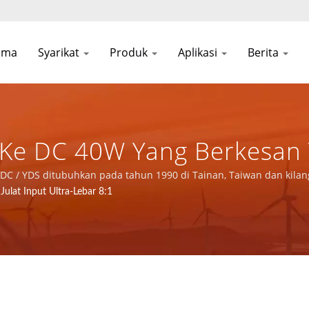
ama
Syarikat
Produk
Aplikasi
Berita
Ke DC 40W Yang Berkesan 
n Industri, Telekom, Dan A
C-DC / YDS ditubuhkan pada tahun 1990 di Tainan, Taiwan dan kila
onik terkemuka dengan pensijilan ISO 9001, ISO 14001 dan IATF169
ulat Input Ultra-Lebar 8:1
eluar Bekalan Kuasa & Ko
C CO., LTD.