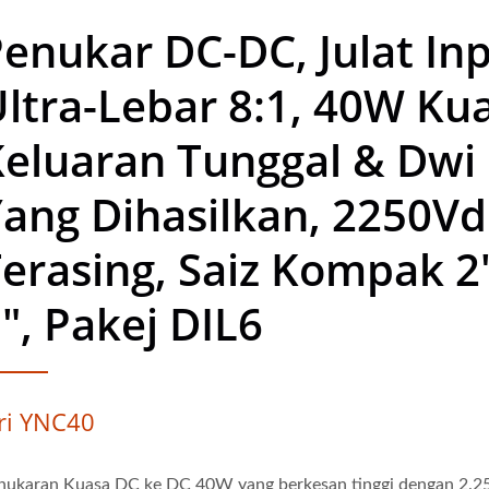
enukar DC-DC, Julat In
ltra-Lebar 8:1, 40W Ku
eluaran Tunggal & Dwi
ang Dihasilkan, 2250Vd
erasing, Saiz Kompak 2
", Pakej DIL6
iri YNC40
nukaran Kuasa DC ke DC 40W yang berkesan tinggi dengan 2.