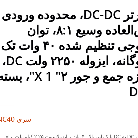
کنورتر DC-DC، محدوده ورودی
فوق‌العاده وسیع ۸:۱، توان
خروجی تنظیم شده ۴۰ وات تک
و دوگانه، ایزوله ۲۲۵۰ ولت DC،
اندازه جمع و جور ۲" X 1"، بس
D
سری YNC40
تبدیل توان DC به DC با کارایی بالا ۴۰ وات با ایزولاسیون ۲.۲۵ کیلو ولت برای