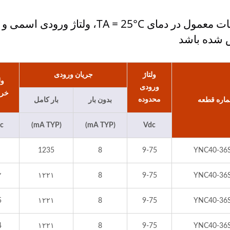
مشخصات معمول در دمای TA = 25°C،
شده باشد
ولتاژ
جریان ورودی
ول
ورودی
خر
محدوده
اره قطعه
بدون بار
بار کامل
c
(mA TYP)
(mA TYP)
Vdc
1235
8
9-75
YNC40-36
۲
۱۲۲۱
8
9-75
YNC40-36
5
۱۲۲۱
8
9-75
YNC40-36
4
۱۲۲۱
8
9-75
YNC40-36