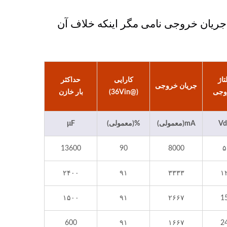
 ولتاژ ورودی اسمی و جریان خروجی نامی مگر اینکه خلاف آن
تاژ
کارایی
حداکثر
جریان خروجی
وجی
(@36Vin)
بار خازن
Vd
mA(معمولی)
%(معمولی)
μF
13600
90
8000
۵
۲۴۰۰
۹۱
۳۳۳۳
۱
۱۵۰۰
۹۱
۲۶۶۷
1
600
۹۱
۱۶۶۷
2