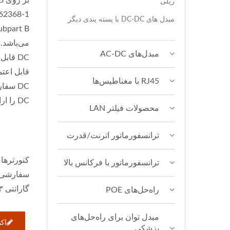
ریلی
مبدل های DC-DC با بسته بندی دیگر
ubpart B
مبدل‌های AC-DC
DC قا
RJ45 با مغناطیس‌ها
DC را ارائه دهیم.
محصولات فیلتر LAN
ترانسفورماتور اترنت/قدرت
ترانسفورماتور با فرکانس بالا
سفارشی‌س
گارانتی ۳ ساله ارائه می‌شوند و پروژه‌های OEM/ODM خوش آمدید.
راه‌حل‌های POE
مبدل توان برای راه‌حل‌های
اک
پزشکی