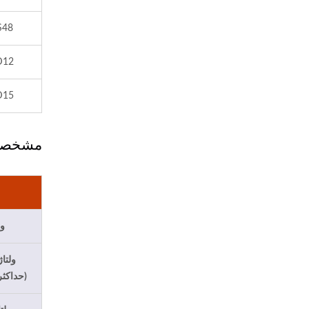
S48
D12
D15
مشخصا
ول
ولتا
(حداکثر 100 میلی‌ثان