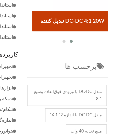
استاندارد EMC برای  EN55032:2015
استاندارد EMC برای  EN55035:2017
تبدیل کننده DC-DC 4:1 20W
تبدیل کننده DC
استاندارد EMC برای ICES-003 کانادا نسخه 7
استاندارد EMC برای 47CFR FCC قسمت 15 زیرم
کاربرده
برچسب ها
تجهیزا
تجهیزا
ابزارها.
مبدل DC-DC با ورودی فوق‌العاده وسیع
شبکه ب
8:1
تلکام/د
مبدل DC-DC با اندازه 2" X 1"
اندازه‌
هوانورد
منبع تغذیه 40 وات