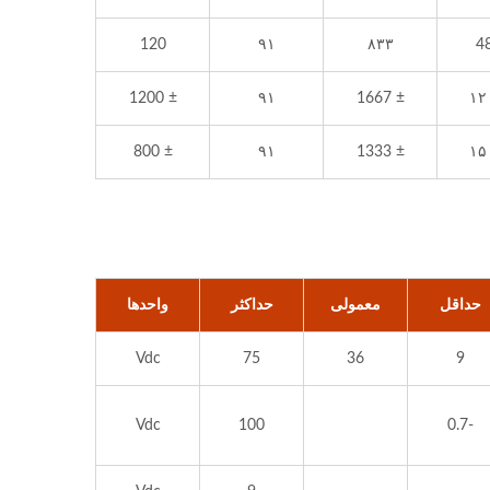
120
۹۱
۸۳۳
4
± 1200
۹۱
± 1667
±
± 800
۹۱
± 1333
±
حداقل
معمولی
حداکثر
واحدها
Vdc
75
36
9
Vdc
100
-0.7