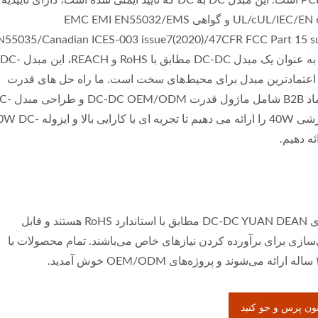
بر روی PCB است. این مبدل DC به DC که تأیید ایمنی شده است، دارای تأییدیه
UL/cUL/IEC/EN 62368-1 و گواهی EMC EMI EN55032/EMS
N55035/Canadian ICES-003 issue7(2020)/47CFR FCC Part 15 s
می‌باشد. به عنوان یک مبدل DC-DC مطابق با RoHS و REACH، این مبدل DC-
بل اعتمادترین مبدل برای محیط‌های سخت است. ما راه حل های قدرت
قابل اعتماد B2B شامل ماژول قدرت DM
DC سفارشی 40W را ارائه می دهیم تا تجربه ای با کارایی بالا و 
کنورترهای DC-DC YUAN DEAN مطابق با استاندارد RoHS هستند و قابل
ازی برای برآورده کردن نیازهای خاص می‌باشند. تمام محصولات با
نون پرس و جو کنید