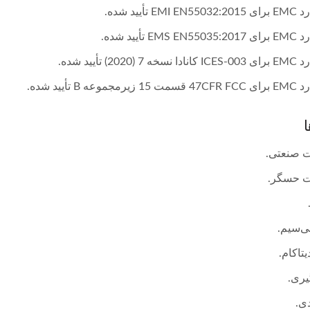
EMI تأیید شده.
EMS تأیید شده.
DC- نیمه بریک
تبدیل کننده DC-DC 4:1 20W
 (2020) تأیید شده.
جموعه B تأیید شده.
ا
ت صنعتی.
ت حسگر.
ی‌سیم.
یتاکام.
گیری.
ی.