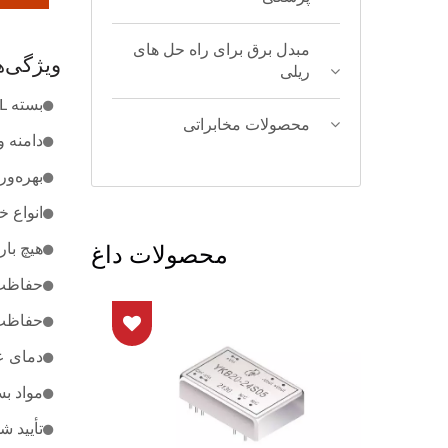
مبدل برق برای راه حل های
ویژگی‌ه
ریلی
بسته 40W DIL.
محصولات مخابراتی
دامنه ول
بهره‌وری ب
انواع 
محصولات داغ
هیچ بار
حفاظت د
حفاظت د
دمای عملیاتی: -40 درجه س
مواد بسته‌ب
تأیید شده توسط  62368-1