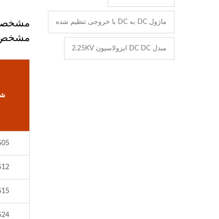
ماژول DC به DC با خروجی تنظیم شده
مشخص 
مبدل DC DC ایزولاسیون 2.25KV
شم
S05
S12
S15
S24