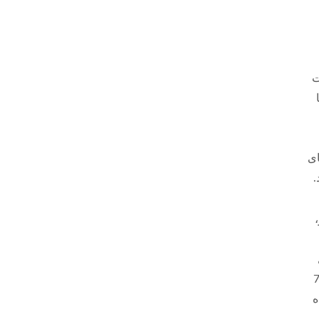
یت
ای
.
،
اری مبدل DC به DC با ورودی 9-75
 نصب شده