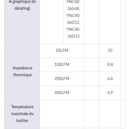
le graphique de
YNC40-
dérating)
36S48,
YNC40-
36D12,
YNC40-
36D15
20LFM
10
100LFM
8.8
Impedance
thermique
200LFM
6.8
400LFM
4.9
Température
maximale du
1
boîtier