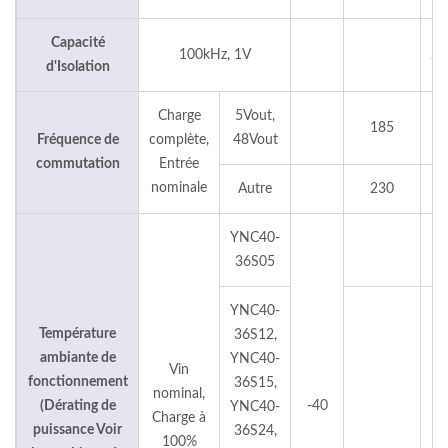
Capacité
100kHz, 1V
22
d'Isolation
Charge
5Vout,
185
Fréquence de
complète,
48Vout
commutation
Entrée
nominale
Autre
230
YNC40-
6
36S05
YNC40-
Température
36S12,
ambiante de
YNC40-
Vin
fonctionnement
36S15,
nominal,
(Dérating de
-40
YNC40-
Charge à
puissance Voir
36S24,
100%
6