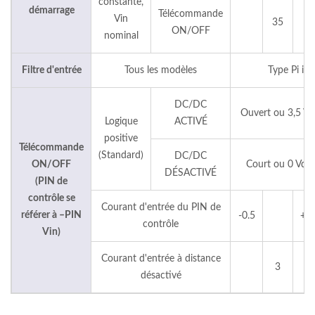
constante,
démarrage
Télécommande
Vin
35
ON/OFF
nominal
Filtre d'entrée
Tous les modèles
Type Pi int
DC/DC
Ouvert ou 3,5 Vd
Logique
ACTIVÉ
positive
Télécommande
(Standard)
DC/DC
ON/OFF
Court ou 0 Vdc 
DÉSACTIVÉ
(PIN de
contrôle se
Courant d'entrée du PIN de
référer à –PIN
-0.5
+0.
contrôle
Vin)
Courant d'entrée à distance
3
désactivé