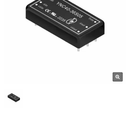
D'alimentations Et De
Composants Magnétiques |
YUAN DEAN SCIENTIFIC CO.,
LTD.