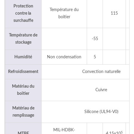
Protection
Température du
contre la
115
boîtier
surchauffe
Température de
-55
1
stockage
Humidité
Non condensation
5
9
Refroidissement
Convection naturelle
Matériau du
Cuivre
boîtier
Matériau de
Silicone (UL94-V0)
remplissage
MIL-HDBK-
5
MTBF
4.15x10