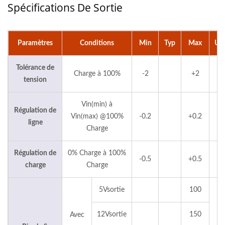
Spécifications De Sortie
Paramètres
Conditions
Min
Typ
Max
Uni
Tolérance de
Charge à 100%
-2
+2
tension
Vin(min) à
Régulation de
Vin(max) @100%
-0.2
+0.2
ligne
Charge
Régulation de
0% Charge à 100%
-0.5
+0.5
charge
Charge
5Vsortie
100
12Vsortie
150
Avec