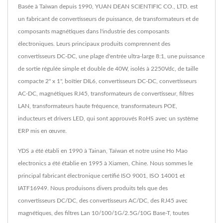
Basée à Taïwan depuis 1990, YUAN DEAN SCIENTIFIC CO., LTD. est
un fabricant de convertisseurs de puissance, de transformateurs et de
composants magnétiques dans l'industrie des composants
électroniques. Leurs principaux produits comprennent des
convertisseurs DC-DC, une plage d'entrée ultra-large 8:1, une puissance
de sortie régulée simple et double de 40W, isolés à 2250Vdc, de taille
compacte 2" x 1", boîtier DIL6, convertisseurs DC-DC, convertisseurs
AC-DC, magnétiques RJ45, transformateurs de convertisseur, filtres
LAN, transformateurs haute fréquence, transformateurs POE,
inducteurs et drivers LED, qui sont approuvés RoHS avec un système
ERP mis en œuvre.
YDS a été établi en 1990 à Tainan, Taïwan et notre usine Ho Mao
electronics a été établie en 1995 à Xiamen, Chine. Nous sommes le
principal fabricant électronique certifié ISO 9001, ISO 14001 et
IATF16949. Nous produisons divers produits tels que des
convertisseurs DC/DC, des convertisseurs AC/DC, des RJ45 avec
magnétiques, des filtres Lan 10/100/1G/2.5G/10G Base-T, toutes