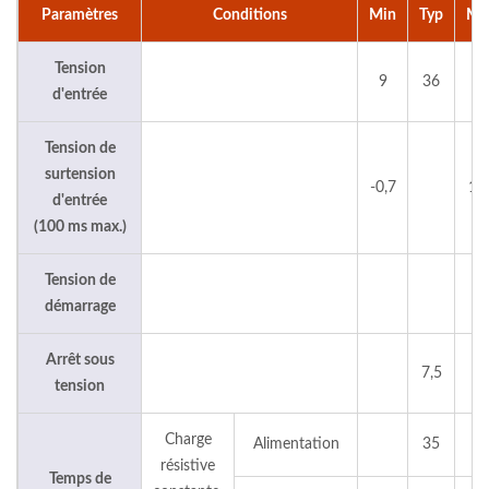
Paramètres
Conditions
Min
Typ
Ma
Tension
9
36
7
d'entrée
Tension de
surtension
-0,7
10
d'entrée
(100 ms max.)
Tension de
9
démarrage
Arrêt sous
7,5
tension
Charge
Alimentation
35
résistive
Temps de