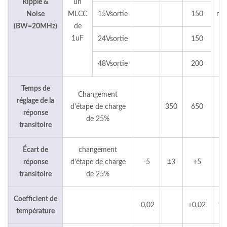
Ripple &
un
Noise
MLCC
15Vsortie
150
mV
(BW=20MHz)
de
1uF
24Vsortie
150
48Vsortie
200
Temps de
Changement
réglage de la
d'étape de charge
350
650
µ
réponse
de 25%
transitoire
Écart de
changement
réponse
d'étape de charge
-5
±3
+5
transitoire
de 25%
Coefficient de
-0,02
+0,02
%/
température