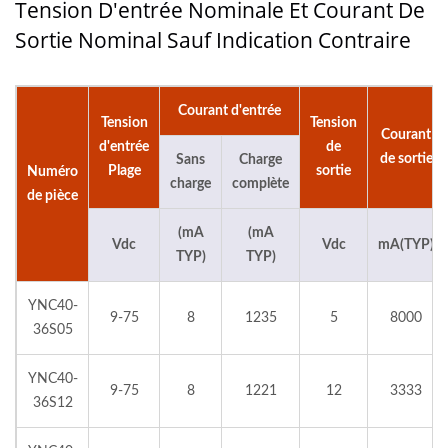
Tension D'entrée Nominale Et Courant De
Sortie Nominal Sauf Indication Contraire
Courant d'entrée
Tension
Tension
Courant
d'entrée
de
de sortie
Sans
Charge
Plage
sortie
Numéro
charge
complète
de pièce
(mA
(mA
Vdc
Vdc
mA(TYP)
TYP)
TYP)
YNC40-
9-75
8
1235
5
8000
36S05
YNC40-
9-75
8
1221
12
3333
36S12