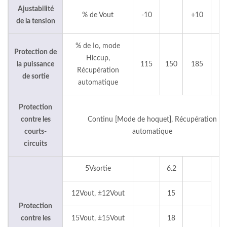
Ajustabilité
% de Vout
-10
+10
de la tension
% de Io, mode
Protection de
Hiccup,
la puissance
115
150
185
Récupération
de sortie
automatique
Protection
contre les
Continu [Mode de hoquet], Récupération
courts-
automatique
circuits
5Vsortie
6.2
12Vout, ±12Vout
15
Protection
contre les
15Vout, ±15Vout
18
V