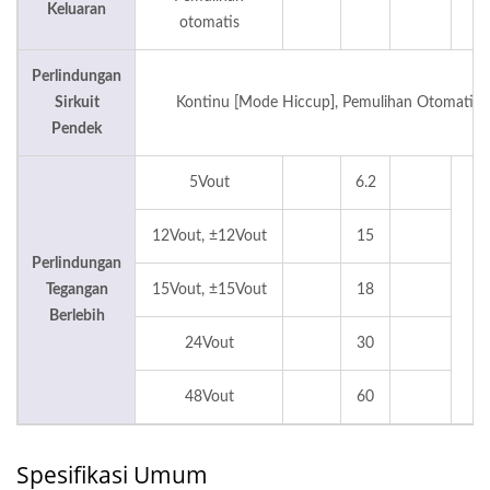
Keluaran
otomatis
Perlindungan
Sirkuit
Kontinu [Mode Hiccup], Pemulihan Otomatis
Pendek
5Vout
6.2
12Vout, ±12Vout
15
Perlindungan
Tegangan
15Vout, ±15Vout
18
V
Berlebih
24Vout
30
48Vout
60
Spesifikasi Umum