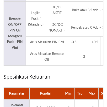
DC/DC
Buka atau 3,5 Vdc – 12
Logika
AKTIF
Positif
Remote
(Standard)
ON/OFF
DC/DC
Pendek atau 0 Vdc – 1,2
(PIN Ctrl
NONAKTIF
Mengacu
Pada –PIN
Arus Masukan PIN Ctrl
-0.5
+0.5
Vin)
Arus Masukan Remote
3
Off
Spesifikasi Keluaran
Parameter
Kondisi
Min
Typ
Max
Sat
Toleransi