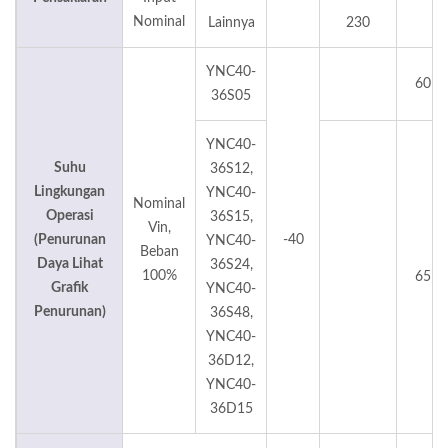
Nominal
Lainnya
230
YNC40-
60
36S05
YNC40-
Suhu
36S12,
Lingkungan
YNC40-
Nominal
Operasi
36S15,
Vin,
(Penurunan
-40
YNC40-
Beban
Daya Lihat
36S24,
100%
65
Grafik
YNC40-
Penurunan)
36S48,
YNC40-
36D12,
YNC40-
36D15