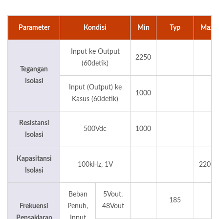
Parameter
Kondisi
Min
Typ
Max
Input ke Output
2250
(60detik)
Tegangan
Isolasi
Input (Output) ke
1000
Kasus (60detik)
Resistansi
500Vdc
1000
Isolasi
Kapasitansi
100kHz, 1V
2200
Isolasi
Beban
5Vout,
185
Frekuensi
Penuh,
48Vout
Pensaklaran
Input