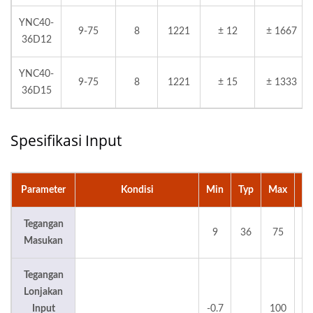
YNC40-
9-75
8
1221
± 12
± 1667
36D12
YNC40-
9-75
8
1221
± 15
± 1333
36D15
Spesifikasi Input
Parameter
Kondisi
Min
Typ
Max
Sa
Tegangan
9
36
75
Masukan
Tegangan
Lonjakan
Input
-0.7
100