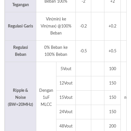
Beban 100%
-2
+2
Tegangan
Vin(min) ke
Regulasi Garis
Vin(max) @100%
-0.2
+0.2
Beban
Regulasi
0% Beban ke
-0.5
+0.5
Beban
100% Beban
5Vout
100
12Vout
150
Ripple &
Dengan
Noise
1uF
15Vout
150
mV
(BW=20MHz)
MLCC
24Vout
150
48Vout
200