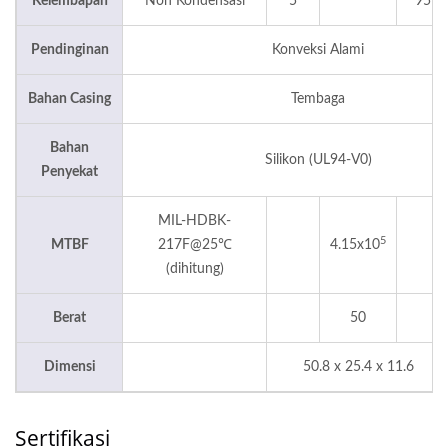
Kelembapan
Non Kondensasi
5
95
Pendinginan
Konveksi Alami
Bahan Casing
Tembaga
Bahan
Silikon (UL94-V0)
Penyekat
MIL-HDBK-
5
MTBF
217F@25℃
4.15x10
(dihitung)
Berat
50
Dimensi
50.8 x 25.4 x 11.6
Sertifikasi