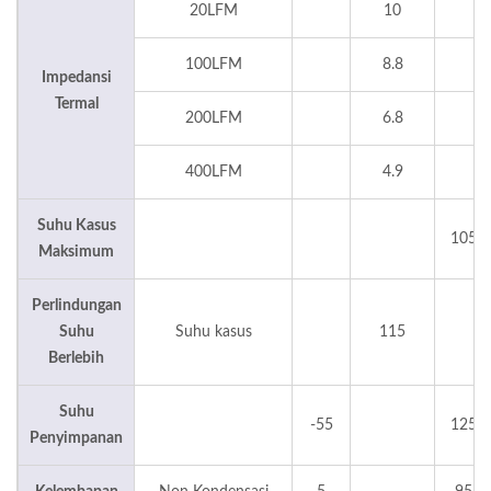
20LFM
10
100LFM
8.8
Impedansi
Termal
200LFM
6.8
400LFM
4.9
Suhu Kasus
105
Maksimum
Perlindungan
Suhu
Suhu kasus
115
Berlebih
Suhu
-55
125
Penyimpanan