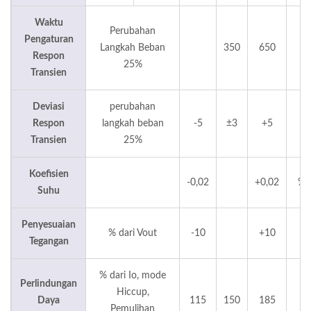
Waktu
Perubahan
Pengaturan
Langkah Beban
350
650
u
Respon
25%
Transien
Deviasi
perubahan
Respon
langkah beban
-5
±3
+5
Transien
25%
Koefisien
-0,02
+0,02
%/
Suhu
Penyesuaian
% dari Vout
-10
+10
Tegangan
% dari Io, mode
Perlindungan
Hiccup,
Daya
115
150
185
Pemulihan