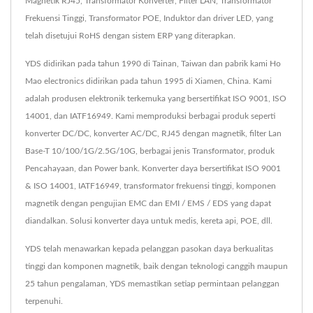
Magnetik RJ45, Transformator Konverter, Filter LAN, Transformator
Frekuensi Tinggi, Transformator POE, Induktor dan driver LED, yang
telah disetujui RoHS dengan sistem ERP yang diterapkan.
YDS didirikan pada tahun 1990 di Tainan, Taiwan dan pabrik kami Ho
Mao electronics didirikan pada tahun 1995 di Xiamen, China. Kami
adalah produsen elektronik terkemuka yang bersertifikat ISO 9001, ISO
14001, dan IATF16949. Kami memproduksi berbagai produk seperti
konverter DC/DC, konverter AC/DC, RJ45 dengan magnetik, filter Lan
Base-T 10/100/1G/2.5G/10G, berbagai jenis Transformator, produk
Pencahayaan, dan Power bank. Konverter daya bersertifikat ISO 9001
& ISO 14001, IATF16949, transformator frekuensi tinggi, komponen
magnetik dengan pengujian EMC dan EMI / EMS / EDS yang dapat
diandalkan. Solusi konverter daya untuk medis, kereta api, POE, dll.
YDS telah menawarkan kepada pelanggan pasokan daya berkualitas
tinggi dan komponen magnetik, baik dengan teknologi canggih maupun
25 tahun pengalaman, YDS memastikan setiap permintaan pelanggan
terpenuhi.