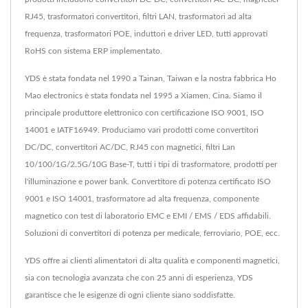
RJ45, trasformatori convertitori, filtri LAN, trasformatori ad alta
frequenza, trasformatori POE, induttori e driver LED, tutti approvati
RoHS con sistema ERP implementato.
YDS è stata fondata nel 1990 a Tainan, Taiwan e la nostra fabbrica Ho
Mao electronics è stata fondata nel 1995 a Xiamen, Cina. Siamo il
principale produttore elettronico con certificazione ISO 9001, ISO
14001 e IATF16949. Produciamo vari prodotti come convertitori
DC/DC, convertitori AC/DC, RJ45 con magnetici, filtri Lan
10/100/1G/2.5G/10G Base-T, tutti i tipi di trasformatore, prodotti per
l'illuminazione e power bank. Convertitore di potenza certificato ISO
9001 e ISO 14001, trasformatore ad alta frequenza, componente
magnetico con test di laboratorio EMC e EMI / EMS / EDS affidabili.
Soluzioni di convertitori di potenza per medicale, ferroviario, POE, ecc.
YDS offre ai clienti alimentatori di alta qualità e componenti magnetici,
sia con tecnologia avanzata che con 25 anni di esperienza, YDS
garantisce che le esigenze di ogni cliente siano soddisfatte.