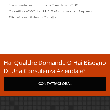
Scopri i nostri prodotti di qualità
Convertitore DC-DC
,
Convertitore AC-DC
,
Jack RJ45
,
Trasformatore ad alta frequenza
,
Filtri LAN
e sentiti libero di
Contattaci
.
Hai Qualche Domanda O Hai Bisogno
Di Una Consulenza Aziendale?
CONTATTACI ORA!!