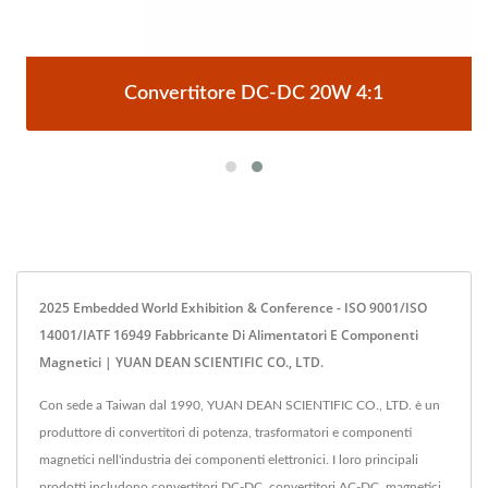
Convertitore DC-DC 20W 4:1
2025 Embedded World Exhibition & Conference - ISO 9001/ISO
14001/IATF 16949 Fabbricante Di Alimentatori E Componenti
Magnetici | YUAN DEAN SCIENTIFIC CO., LTD.
Con sede a Taiwan dal 1990, YUAN DEAN SCIENTIFIC CO., LTD. è un
produttore di convertitori di potenza, trasformatori e componenti
magnetici nell'industria dei componenti elettronici. I loro principali
prodotti includono convertitori DC-DC, convertitori AC-DC, magnetici