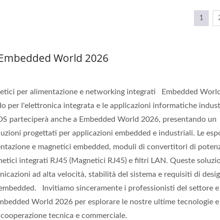
1
a Embedded World 2026
gnetici per alimentazione e networking integrati Embedded Worl
 per l'elettronica integrata e le applicazioni informatiche industri
YDS parteciperà anche a Embedded World 2026, presentando un
uzioni progettati per applicazioni embedded e industriali. Le esp
entazione e magnetici embedded, moduli di convertitori di poten
tici integrati RJ45 (Magnetici RJ45) e filtri LAN. Queste soluzi
azioni ad alta velocità, stabilità del sistema e requisiti di desi
i embedded. Invitiamo sinceramente i professionisti del settore e 
l'Embedded World 2026 per esplorare le nostre ultime tecnologie e
i cooperazione tecnica e commerciale.