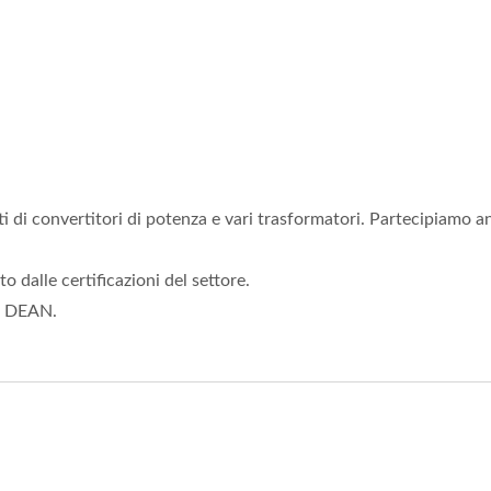
i convertitori di potenza e vari trasformatori. Partecipiamo a
dalle certificazioni del settore.
AN DEAN.
ertitore DC-DC 20W 4:1
Convertitore DC-DC H
Brick