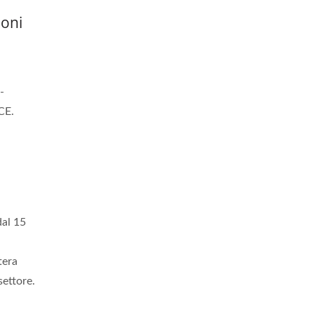
ioni
-
CE.
dal 15
tera
settore.