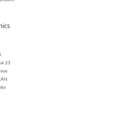
nics
i
dal 23
rese
DEAN
llo