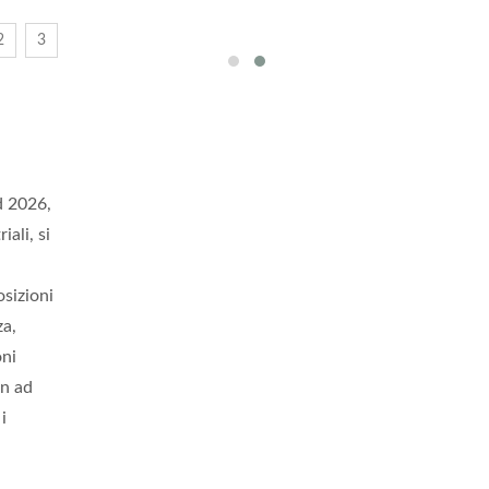
2
3
d 2026,
ali, si
osizioni
za,
oni
gn ad
i