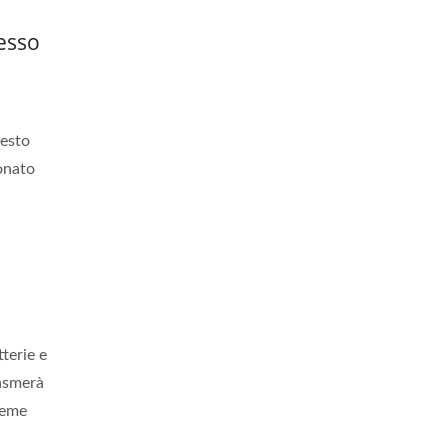
esso
uesto
onato
terie e
lasmerà
ieme