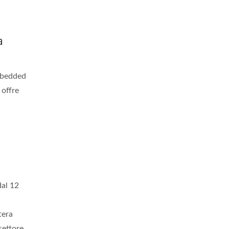
a
Embedded
 offre
dal 12
tera
settore.