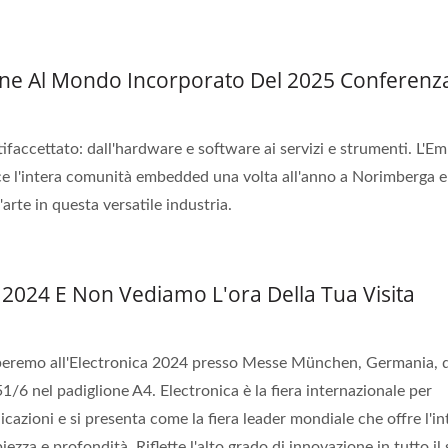
one Al Mondo Incorporato Del 2025 Conferenz
faccettato: dall'hardware e software ai servizi e strumenti. L'
 l'intera comunità embedded una volta all'anno a Norimberga e
arte in questa versatile industria.
 2024 E Non Vediamo L'ora Della Tua Visita
iperemo all'Electronica 2024 presso Messe München, Germania, 
/6 nel padiglione A4. Electronica è la fiera internazionale per
icazioni e si presenta come la fiera leader mondiale che offre l'in
ezza e profondità. Riflette l'alto grado di innovazione in tutto il 