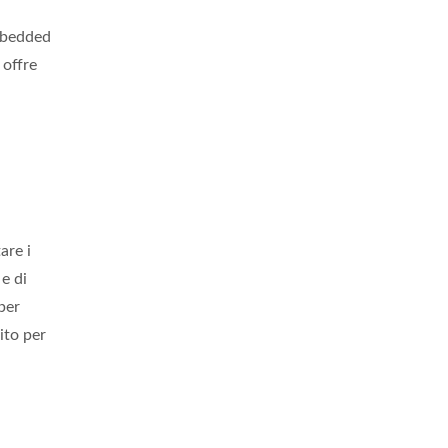
Embedded
 offre
are i
e di
per
ito per