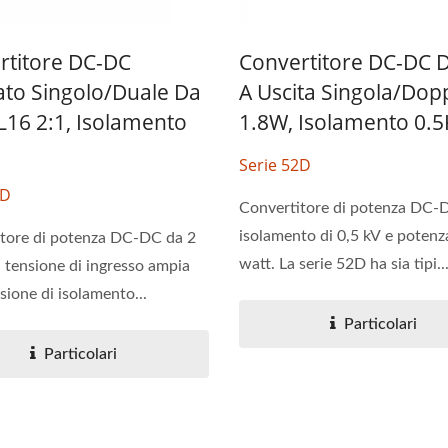
rtitore DC-DC
Convertitore DC-DC 
ato Singolo/duale Da
A Uscita Singola/dop
L16 2:1, Isolamento
1.8W, Isolamento 0.
Serie 52D
9D
ertitore DC-DC 20W 4:1
Convertitore DC-DC H
Convertitore di potenza DC-
Brick
isolamento di 0,5 kV e potenza
tore di potenza DC-DC da 2
watt. La serie 52D ha sia tipi..
 tensione di ingresso ampia
sione di isolamento...
Particolari
Particolari