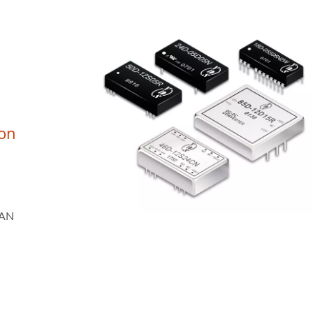
Con
EAN