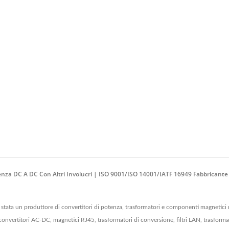
otenza DC A DC Con Altri Involucri | ISO 9001/ISO 14001/IATF 16949 Fabbrican
a un produttore di convertitori di potenza, trasformatori e componenti magnetici nell
onvertitori AC-DC, magnetici RJ45, trasformatori di conversione, filtri LAN, trasformat