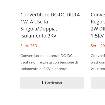
Convertitore DC-DC DIL14
Conve
1W, A Uscita
Regol
Singola/doppia,
2W DI
Isolamento 3KV
1.5KV
Serie 26D
Serie 2
Convertitore DC-DC Half-
Conv
Brick
Convertitore di potenza DC-DC a
Converti
uscita non regolata con tensione di
watt con
isolamento di 3KV e potenza...
2:1 e ten
Particolari