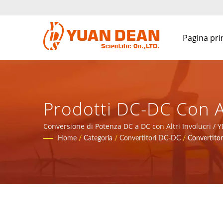
Pagina pri
Prodotti DC-DC Con Al
Totale Per I Componen
Conversione di Potenza DC a DC con Altri Involucri / Y
comunicazione.
Home
/
Categoria
/
Convertitori DC-DC
/
Convertitor
L'applicazione Della 