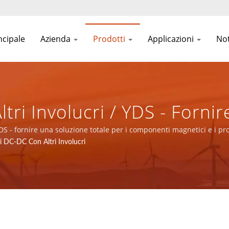
ncipale
Azienda
Prodotti
Applicazioni
Not
tri Involucri / YDS - Forni
ti Magnetici E I Prodotti 
DS - fornire una soluzione totale per i componenti magnetici e i pro
i DC-DC Con Altri Involucri
Rete Di Comunicazione.