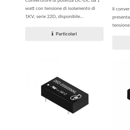
Convertitore di potenza DC-DC da 1
watt con tensione di isolamento di
Il conve
1KV, serie 22D, disponibile...
presenta
tensione
Particolari