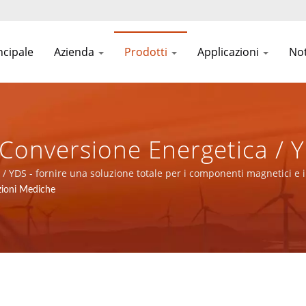
ncipale
Azienda
Prodotti
Applicazioni
Not
 Conversione Energetica / Y
I Componenti Magnetici E I
a / YDS - fornire una soluzione totale per i componenti magnetici e i
zioni Mediche
lla Rete Di Comunicazione.