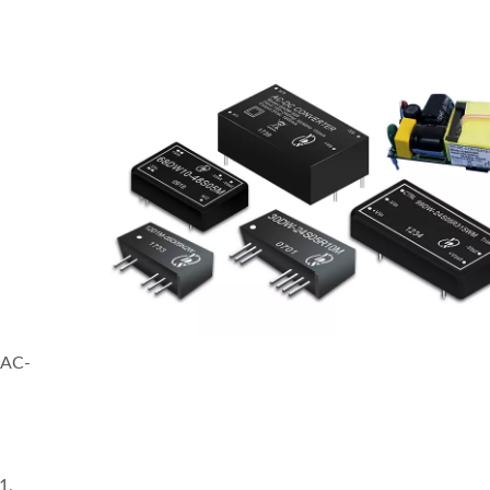
 AC-
1,