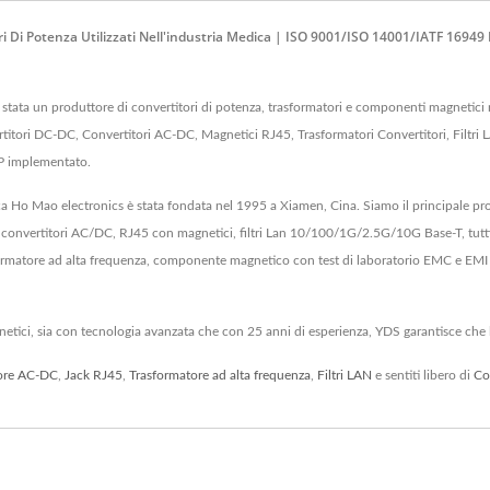
ri Di Potenza Utilizzati Nell'industria Medica | ISO 9001/ISO 14001/IATF 1694
a un produttore di convertitori di potenza, trasformatori e componenti magnetici nell
itori DC-DC, Convertitori AC-DC, Magnetici RJ45, Trasformatori Convertitori, Filtri 
RP implementato.
ca Ho Mao electronics è stata fondata nel 1995 a Xiamen, Cina. Siamo il principale p
nvertitori AC/DC, RJ45 con magnetici, filtri Lan 10/100/1G/2.5G/10G Base-T, tutti i t
rmatore ad alta frequenza, componente magnetico con test di laboratorio EMC e EMI / 
netici, sia con tecnologia avanzata che con 25 anni di esperienza, YDS garantisce che l
ore AC-DC
,
Jack RJ45
,
Trasformatore ad alta frequenza
,
Filtri LAN
e sentiti libero di
Co