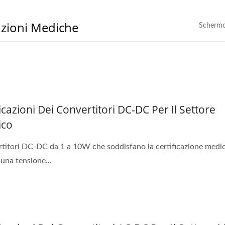
uzioni Mediche
Schermo
icazioni Dei Convertitori DC-DC Per Il Settore
ico
titori DC-DC da 1 a 10W che soddisfano la certificazione medi
una tensione...
ertitore DC-DC 20W 4:1
Convertitore DC-DC H
Brick