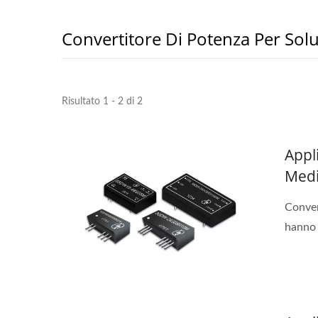
Convertitore Di Potenza Per Sol
Risultato 1 - 2 di 2
Appl
Med
Conver
hanno 
Convertitore DC-DC Half-
Conv
Brick