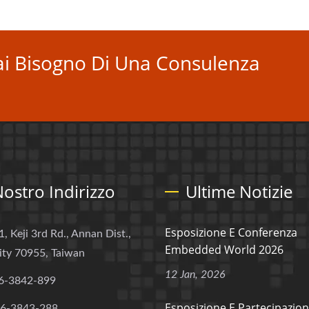
i Bisogno Di Una Consulenza
 Nostro Indirizzo
Ultime Notizie
Esposizione E Conferenza
1, Keji 3rd Rd., Annan Dist.,
Embedded World 2026
ity 70955, Taiwan
12 Jan, 2026
6-3842-899
Esposizione E Partecipazion
-6-3843-288