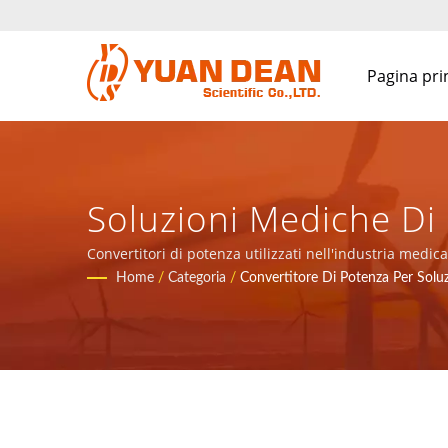
Pagina pri
Soluzioni Mediche Di
Soluzione Totale Per 
Convertitori di potenza utilizzati nell'industria medic
comunicazione.
Home
/
Categoria
/
Convertitore Di Potenza Per Solu
Per L'applicazione De