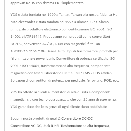
approvati RoHS con sistema ERP implementato.
YDS è stata fondata nel 1990 a Tainan, Taiwan e la nostra fabbrica Ho
Mao electronics è stata fondata nel 1995 a Xiamen, Cina. Siamo il
principale produttore elettronico con certificazione ISO 9001, ISO
14001 e IATF16949. Produciamo vari prodotti come convertitori
DC/DC, convertitori AC/DC, RJ45 con magnetici, filtri Lan
10/100/1G/2.5G/10G Base-T, tutti i tipi di trasformatore, prodotti per
l'illuminazione e power bank. Convertitore di potenza certificato ISO
9001 e ISO 14001, trasformatore ad alta frequenza, componente
magnetico con test di laboratorio EMC e EMI / EMS / EDS affidabili.
Soluzioni di convertitori di potenza per medicale, ferroviario, POE, ecc.
YDS ha offerto ai clienti alimentatori di alta qualità e componenti
magnetici, sia con tecnologia avanzata che con 25 anni di esperienza,
YDS garantisce che le esigenze di ogni cliente siano soddisfatte.
Scopri i nostri prodotti di qualità
Convertitore DC-DC
,
Convertitore AC-DC
,
Jack RJ45
,
Trasformatore ad alta frequenza
,