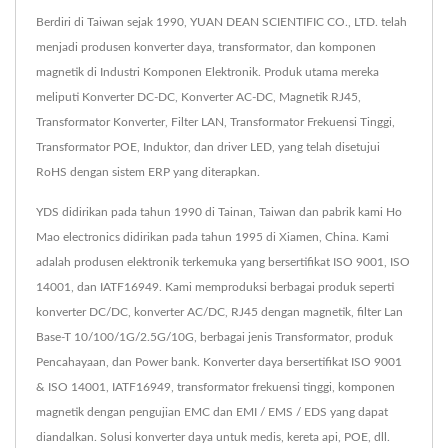
Berdiri di Taiwan sejak 1990, YUAN DEAN SCIENTIFIC CO., LTD. telah
menjadi produsen konverter daya, transformator, dan komponen
magnetik di Industri Komponen Elektronik. Produk utama mereka
meliputi Konverter DC-DC, Konverter AC-DC, Magnetik RJ45,
Transformator Konverter, Filter LAN, Transformator Frekuensi Tinggi,
Transformator POE, Induktor, dan driver LED, yang telah disetujui
RoHS dengan sistem ERP yang diterapkan.
YDS didirikan pada tahun 1990 di Tainan, Taiwan dan pabrik kami Ho
Mao electronics didirikan pada tahun 1995 di Xiamen, China. Kami
adalah produsen elektronik terkemuka yang bersertifikat ISO 9001, ISO
14001, dan IATF16949. Kami memproduksi berbagai produk seperti
konverter DC/DC, konverter AC/DC, RJ45 dengan magnetik, filter Lan
Base-T 10/100/1G/2.5G/10G, berbagai jenis Transformator, produk
Pencahayaan, dan Power bank. Konverter daya bersertifikat ISO 9001
& ISO 14001, IATF16949, transformator frekuensi tinggi, komponen
magnetik dengan pengujian EMC dan EMI / EMS / EDS yang dapat
diandalkan. Solusi konverter daya untuk medis, kereta api, POE, dll.