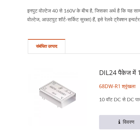
इनपुट वोल्टेज 40 से 160V के बीच है, जिसका अर्थ है कि यह सा
वोल्टेज, आउटपुट शॉर्ट-सर्किट सुरक्षा) हैं, इसे रेलवे ट्रैक्शन इ
संबंधित उत्पाद
DIL24 पैकेज मे
68DW-R1 श्रृंखला
10 वॉट DC से DC पाव
विवरण