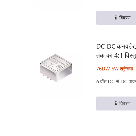
विवरण
DC-DC कनवर्टर,
तक का 4:1 विस्तृ
76DW-6W श्रृंखला
6 वॉट DC से DC पावर क
विवरण