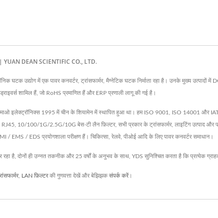
 निर्माता | YUAN DEAN SCIENTIFIC CO., LTD.
द्योग में एक पावर कनवर्टर, ट्रांसफार्मर, मैग्नेटिक घटक निर्माता रहा है। उनके मुख्य उत्पादों में DC-
 LED ड्राइवर्स शामिल हैं, जो RoHS प्रमाणित हैं और ERP प्रणाली लागू की गई है।
माओ इलेक्ट्रॉनिक्स 1995 में चीन के शियामेन में स्थापित हुआ था। हम ISO 9001, ISO 14001 और IATF169
 साथ RJ45, 10/100/1G/2.5G/10G बेस-टी लैन फ़िल्टर, सभी प्रकार के ट्रांसफार्मर, लाइटिंग उत्पा
र EMI / EMS / EDS प्रयोगशाला परीक्षण हैं। चिकित्सा, रेलवे, पीओई आदि के लिए पावर कनवर्टर समाधान।
कर रहा है, दोनों ही उन्नत तकनीक और 25 वर्षों के अनुभव के साथ, YDS सुनिश्चित करता है कि प्रत्येक ग्रा
रांसफार्मर
,
LAN फ़िल्टर
की गुणवत्ता देखें और बेझिझक
संपर्क करें
।