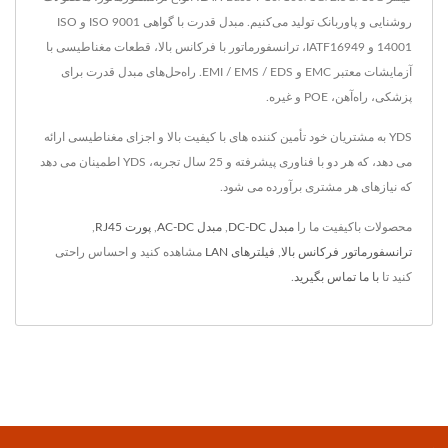
روشنایی و پاوربانک تولید می‌کنیم. مبدل قدرت با گواهی ISO 9001 و ISO
14001 و IATF16949، ترانسفورماتور با فرکانس بالا، قطعات مغناطیسی با
آزمایشات معتبر EMC و EMI / EMS / EDS. راه‌حل‌های مبدل قدرت برای
پزشکی، راه‌آهن، POE و غیره.
YDS به مشتریان خود تأمین کننده های با کیفیت بالا و اجزای مغناطیسی ارائه
می دهد، که هر دو با فناوری پیشرفته و 25 سال تجربه، YDS اطمینان می دهد
که نیازهای هر مشتری برآورده می شود.
محصولات باکیفیت ما را
مبدل DC-DC
,
مبدل AC-DC
,
پورت RJ45
,
ترانسفورماتور فرکانس بالا
,
فیلترهای LAN
مشاهده کنید و احساس راحتی
کنید تا
با ما تماس بگیرید
.