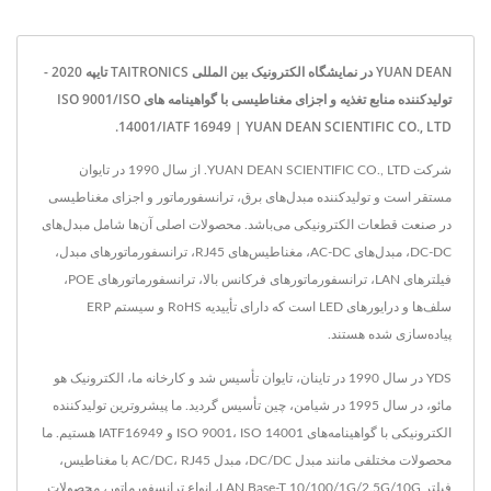
YUAN DEAN در نمایشگاه الکترونیک بین المللی TAITRONICS تایپه 2020 -
تولیدکننده منابع تغذیه و اجزای مغناطیسی با گواهینامه های ISO 9001/ISO
14001/IATF 16949 | YUAN DEAN SCIENTIFIC CO., LTD.
شرکت YUAN DEAN SCIENTIFIC CO., LTD. از سال 1990 در تایوان
مستقر است و تولیدکننده مبدل‌های برق، ترانسفورماتور و اجزای مغناطیسی
در صنعت قطعات الکترونیکی می‌باشد. محصولات اصلی آن‌ها شامل مبدل‌های
DC-DC، مبدل‌های AC-DC، مغناطیس‌های RJ45، ترانسفورماتورهای مبدل،
فیلترهای LAN، ترانسفورماتورهای فرکانس بالا، ترانسفورماتورهای POE،
سلف‌ها و درایورهای LED است که دارای تأییدیه RoHS و سیستم ERP
پیاده‌سازی شده هستند.
YDS در سال 1990 در تاینان، تایوان تأسیس شد و کارخانه ما، الکترونیک هو
مائو، در سال 1995 در شیامن، چین تأسیس گردید. ما پیشروترین تولیدکننده
الکترونیکی با گواهینامه‌های ISO 9001، ISO 14001 و IATF16949 هستیم. ما
محصولات مختلفی مانند مبدل DC/DC، مبدل AC/DC، RJ45 با مغناطیس،
فیلتر LAN Base-T 10/100/1G/2.5G/10G، انواع ترانسفورماتور، محصولات