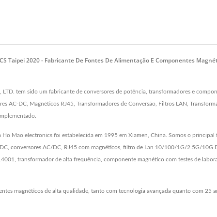
CS Taipei 2020 - Fabricante De Fontes De Alimentação E Componentes Magnét
D. tem sido um fabricante de conversores de potência, transformadores e compone
es AC-DC, Magnéticos RJ45, Transformadores de Conversão, Filtros LAN, Transforma
 implementado.
a Ho Mao electronics foi estabelecida em 1995 em Xiamen, China. Somos o principal 
C, conversores AC/DC, RJ45 com magnéticos, filtro de Lan 10/100/1G/2.5G/10G Bas
14001, transformador de alta frequência, componente magnético com testes de labor
entes magnéticos de alta qualidade, tanto com tecnologia avançada quanto com 25 a