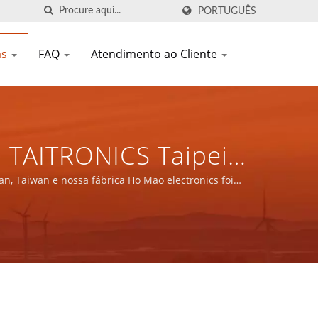
PORTUGUÊS
as
FAQ
Atendimento ao Cliente
a TAITRONICS Taipei
 Componentes
n, Taiwan e nossa fábrica Ho Mao electronics foi
 IATF16949.
01/IATF 16949 | YUAN