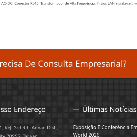
r AC-DC
,
Conector RJ45
,
Transformador de Alta Frequência
,
Filtros LAN
e sinta-se à 
ecisa De Consulta Empresarial?
sso Endereço
Últimas Notícias
Exposição E Conferência 
1, Keji 3rd Rd., Annan Dist.,
World 2026
ity 70955, Taiwan