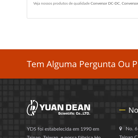
Veja nossos produtos de qualidade
Conversor DC-DC
,
Converso
Tem Alguma Pergunta Ou Pr
No
No. 6
YDS foi estabelecida em 1990 em
Tainan C
Tainan, Taiwan, e nossa fábrica Ho