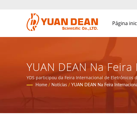
Página inic
YUAN DEAN Na Feira I
2020 - Fabricante D
YDS participou da Feira Internacional de Eletrônicos
estabelecida em 1995 em Xiamen, China. Somos o princ
Home
/
Notícias
/
YUAN DEAN Na Feira Internaciona
Magnéticos Com Cert
DEAN SCIENTIFIC CO.,