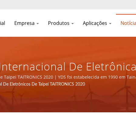
ial
Empresa
Produtos
Aplicações
Notíci
nternacional De Eletrônic
e Fontes De Alimentação E
 de Taipei TAITRONICS 2020 | YDS foi estabelecida em 1990 em Taina
ipal fabricante eletrônico com certificação ISO 9001, ISO 14001 e
l De Eletrônicos De Taipei TAITRONICS 2020
ificação ISO 9001/ISO 140
 LTD.