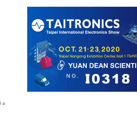
é a
versor DC-DC 20W 4:1
Conversor DC-DC Half-