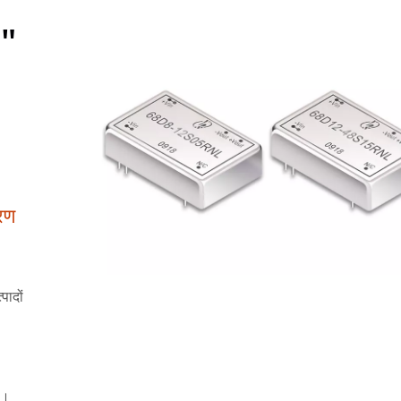
8"
रण
ादों
ै।