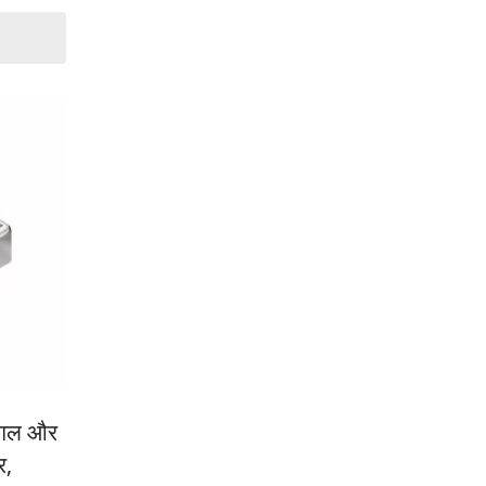
ंगल और
र,