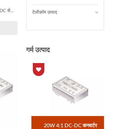
 DC से...
टेलीकॉम उत्पाद
गर्म उत्पाद
्टर
20W 4:1 DC-DC कनवर्टर
ह