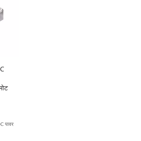
DC
मोट
C पावर