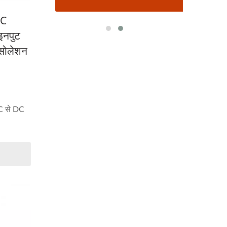
DC
इनपुट
सोलेशन
 से DC