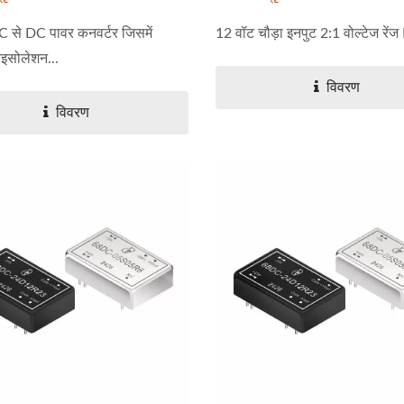
 से DC पावर कनवर्टर जिसमें
12 वॉट चौड़ा इनपुट 2:1 वोल्टेज रेंज
सोलेशन...
विवरण
विवरण
W 4:1 DC-DC कनवर्टर
हाफ-ब्रिक DC-DC कनवर