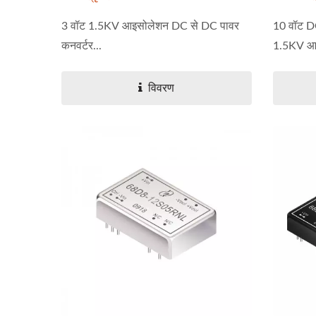
3 वॉट 1.5KV आइसोलेशन DC से DC पावर
10 वॉट DC
कनवर्टर...
1.5KV आइ
विवरण
हाफ-ब्रिक DC-DC कनवर्टर
20