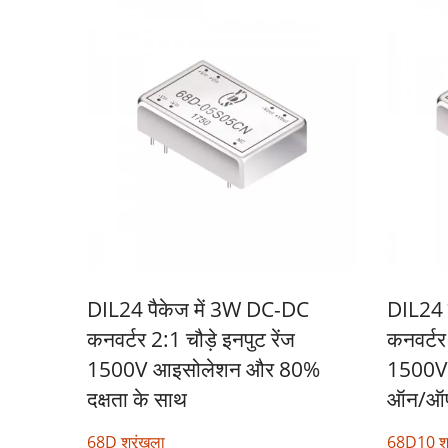
DIL24 पैकेज में 3W DC-DC
DIL24 
कनवर्टर 2:1 चौड़े इनपुट रेंज
कनवर्टर 
1500V आइसोलेशन और 80%
1500V
दक्षता के साथ
ऑन/ऑफ
68D श्रृंखला
68D10 श्