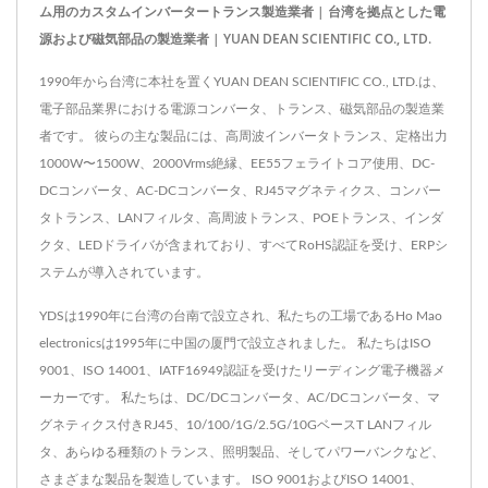
ム用のカスタムインバータートランス製造業者 | 台湾を拠点とした電
源および磁気部品の製造業者 | YUAN DEAN SCIENTIFIC CO., LTD.
1990年から台湾に本社を置くYUAN DEAN SCIENTIFIC CO., LTD.は、
電子部品業界における電源コンバータ、トランス、磁気部品の製造業
者です。 彼らの主な製品には、高周波インバータトランス、定格出力
1000W〜1500W、2000Vrms絶縁、EE55フェライトコア使用、DC-
DCコンバータ、AC-DCコンバータ、RJ45マグネティクス、コンバー
タトランス、LANフィルタ、高周波トランス、POEトランス、インダ
クタ、LEDドライバが含まれており、すべてRoHS認証を受け、ERPシ
ステムが導入されています。
YDSは1990年に台湾の台南で設立され、私たちの工場であるHo Mao
electronicsは1995年に中国の厦門で設立されました。 私たちはISO
9001、ISO 14001、IATF16949認証を受けたリーディング電子機器メ
ーカーです。 私たちは、DC/DCコンバータ、AC/DCコンバータ、マ
グネティクス付きRJ45、10/100/1G/2.5G/10GベースT LANフィル
タ、あらゆる種類のトランス、照明製品、そしてパワーバンクなど、
さまざまな製品を製造しています。 ISO 9001およびISO 14001、