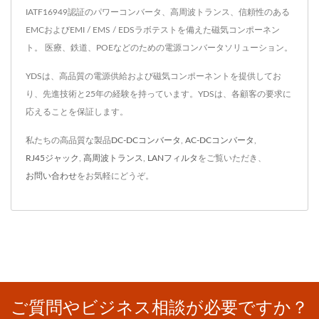
IATF16949認証のパワーコンバータ、高周波トランス、信頼性のある
EMCおよびEMI / EMS / EDSラボテストを備えた磁気コンポーネン
ト。 医療、鉄道、POEなどのための電源コンバータソリューション。
YDSは、高品質の電源供給および磁気コンポーネントを提供してお
り、先進技術と25年の経験を持っています。YDSは、各顧客の要求に
応えることを保証します。
私たちの高品質な製品
DC-DCコンバータ
,
AC-DCコンバータ
,
RJ45ジャック
,
高周波トランス
,
LANフィルタ
をご覧いただき、
お問い合わせ
をお気軽にどうぞ。
ご質問やビジネス相談が必要ですか？