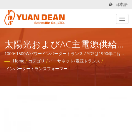
日本語
太陽光およびAC主電源供給シ
ステム用のカスタムインバー
1000~1500Wパワーインバータートランス / YDSは1990年に台湾
の台南で設立され、私たちの工場であるHo Mao electronicsは
Home
/
カテゴリ
/
イーサネット/電源トランス
/
タートランス製造業者 / 32年
1995年に中国の厦門で設立されました。私たちはISO 9001、ISO
インバータートランスフォーマー
14001、IATF16949認証を受けたリーディングエレクトロニクスメ
以上の電源供給および磁気部
ーカーです。
品メーカー | YUAN DEAN
SCIENTIFIC CO., LTD.