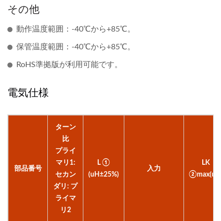
その他
動作温度範囲：-40℃から+85℃。
保管温度範囲：-40℃から+85℃。
RoHS準拠版が利用可能です。
電気仕様
ターン
比
プライ
マリ1:
L ①
LK
部品番号
入力
セカン
(uH±25%)
②max(uH
ダリ: プ
ライマ
リ2