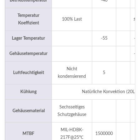
Betriebstemperatur
-40
+
Temperatur
100% Last
±0,
Koeffizient
Lager Temperatur
-55
+1
Gehäusetemperatur
+1
Nicht
Luftfeuchtigkeit
5
9
kondensierend
Kühlung
Natürliche Konvektion (20LF
Sechsseitiges
Gehäusematerial
Schutzgehäuse
MIL-HDBK-
MTBF
1500000
217F@25℃