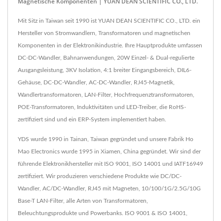
Magnetische Komponenten | YUAN DEAN SCIENTIFIC CO., LTD.
Mit Sitz in Taiwan seit 1990 ist YUAN DEAN SCIENTIFIC CO., LTD. ein
Hersteller von Stromwandlern, Transformatoren und magnetischen
Komponenten in der Elektronikindustrie. Ihre Hauptprodukte umfassen
DC-DC-Wandler, Bahnanwendungen, 20W Einzel- & Dual-regulierte
Ausgangsleistung, 3KV Isolation, 4:1 breiter Eingangsbereich, DIL6-
Gehäuse, DC-DC-Wandler, AC-DC-Wandler, RJ45-Magnetik,
Wandlertransformatoren, LAN-Filter, Hochfrequenztransformatoren,
POE-Transformatoren, Induktivitäten und LED-Treiber, die RoHS-
zertifiziert sind und ein ERP-System implementiert haben.
YDS wurde 1990 in Tainan, Taiwan gegründet und unsere Fabrik Ho
Mao Electronics wurde 1995 in Xiamen, China gegründet. Wir sind der
führende Elektronikhersteller mit ISO 9001, ISO 14001 und IATF16949
zertifiziert. Wir produzieren verschiedene Produkte wie DC/DC-
Wandler, AC/DC-Wandler, RJ45 mit Magneten, 10/100/1G/2.5G/10G
Base-T LAN-Filter, alle Arten von Transformatoren,
Beleuchtungsprodukte und Powerbanks. ISO 9001 & ISO 14001,