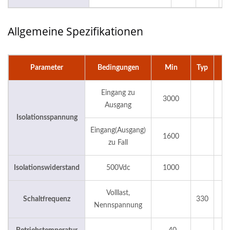
Allgemeine Spezifikationen
Parameter
Bedingungen
Min
Typ
M
Eingang zu
3000
Ausgang
Isolationsspannung
Eingang(Ausgang)
1600
zu Fall
Isolationswiderstand
500Vdc
1000
Volllast,
Schaltfrequenz
330
Nennspannung