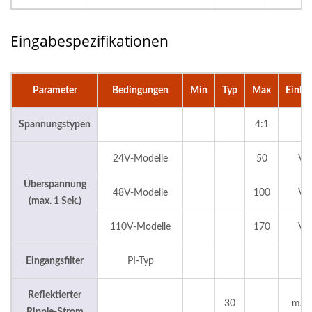
Eingabespezifikationen
Parameter
Bedingungen
Min
Typ
Max
Einhe
Spannungstypen
4:1
24V-Modelle
50
Vd
Überspannung
48V-Modelle
100
Vd
(max. 1 Sek.)
110V-Modelle
170
Vd
Eingangsfilter
PI-Typ
Reflektierter
30
mAp