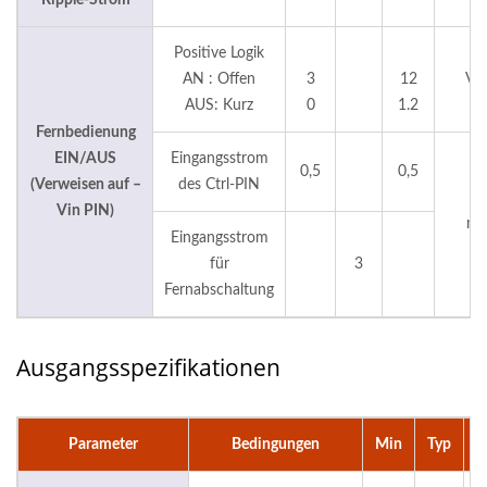
Ripple-Strom
Positive Logik
AN : Offen
3
12
Vd
AUS: Kurz
0
1.2
Fernbedienung
EIN/AUS
Eingangsstrom
0,5
0,5
(Verweisen auf –
des Ctrl-PIN
Vin PIN)
m
Eingangsstrom
für
3
Fernabschaltung
Ausgangsspezifikationen
Parameter
Bedingungen
Min
Typ
M