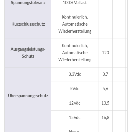
Spannungstoleranz
100% Volllast
±
Kontinuierlich,
Kurzschlussschutz
Automatische
Wiederherstellung
Kontinuierlich,
Ausgangsleistungs-
Automatische
120
1
Schutz
Wiederherstellung
3,3Vdc
3,7
5
5Vdc
5,6
7
Überspannungsschutz
12Vdc
13,5
1
15Vdc
16,8
2