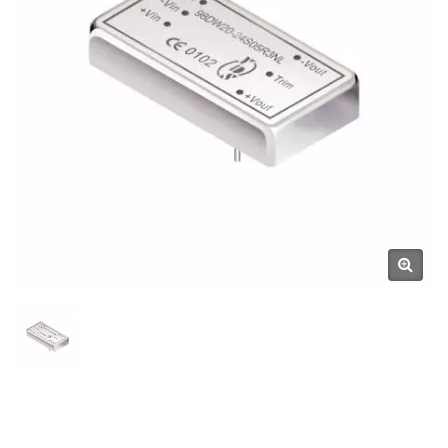
Stromversorgungen Und
Magnetischen Komponenten
| YUAN DEAN SCIENTIFIC
CO., LTD.