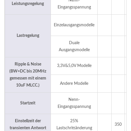
Nenn-
Leistungsregelung
Eingangsspannung
0
Einzelausgangsmodelle
0
Lastregelung
Duale
±
Ausgangsmodelle
Ripple & Noise
3,3V&5,0V Modelle
(BW=DC bis 20MHz
gemessen mit einem
Andere Modelle
1
10uF MLCC.)
Nenn-
Startzeit
Eingangsspannung
Einstellzeit der
25%
350
transienten Antwort
Lastschrittänderung