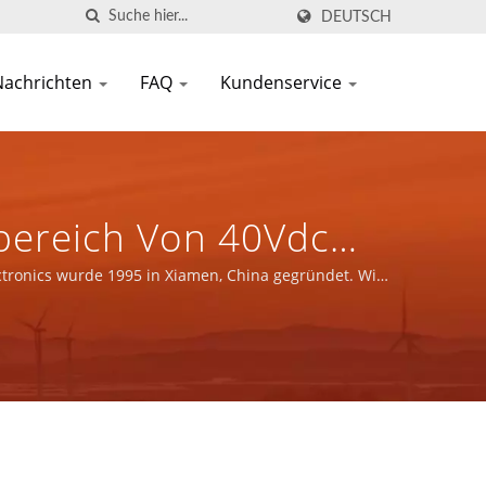
DEUTSCH
Nachrichten
FAQ
Kundenservice
sbereich Von 40Vdc
t Geregelte Ausgänge
ctronics wurde 1995 in Xiamen, China gegründet. Wir
hre Hersteller Von
enten | YUAN DEAN