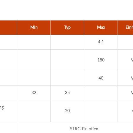
Min
Typ
Max
Ein
4:1
180
40
32
35
ng
20
STRG-Pin offen