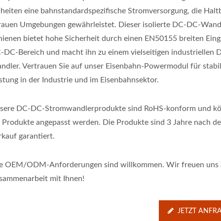
nheiten eine bahnstandardspezifische Stromversorgung, die Halt
 rauen Umgebungen gewährleistet. Dieser isolierte DC-DC-Wandl
hienen bietet hohe Sicherheit durch einen EN50155 breiten Ein
-DC-Bereich und macht ihn zu einem vielseitigen industriellen
ndler. Vertrauen Sie auf unser Eisenbahn-Powermodul für stabi
istung in der Industrie und im Eisenbahnsektor.
sere DC-DC-Stromwandlerprodukte sind RoHS-konform und k
r Produkte angepasst werden. Die Produkte sind 3 Jahre nach d
kauf garantiert.
le OEM/ODM-Anforderungen sind willkommen. Wir freuen uns 
sammenarbeit mit Ihnen!
JETZT ANFR