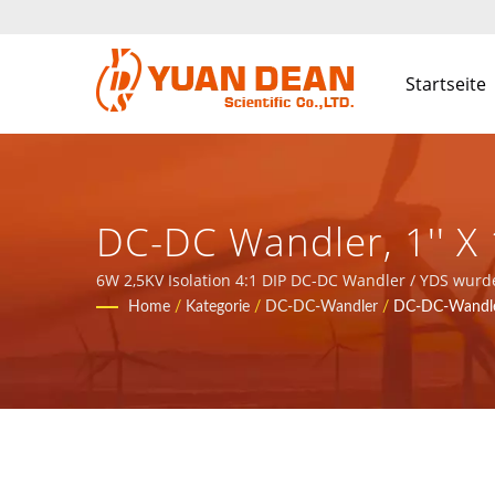
Startseite
DC-DC Wandler, 1'' X 
Bis 160Vdc, 6PIN DIL
6W 2,5KV Isolation 4:1 DIP DC-DC Wandler / YDS wurd
sind der führende Elektronikhersteller mit ISO 9001, 
Home
/
Kategorie
/
DC-DC-Wandler
/
DC-DC-Wandle
Für Bahn- Und Indust
Stromversorgungen 
SCIENTIFIC CO., LTD.