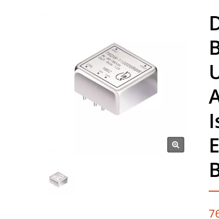
A
I
B
7