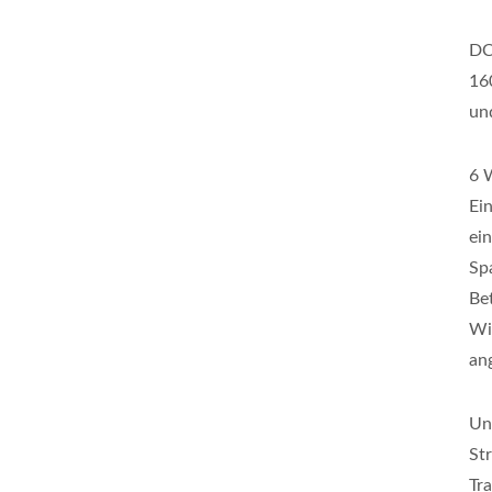
DC
16
un
6 
Ei
ei
Sp
Be
Wi
an
Un
St
Tr