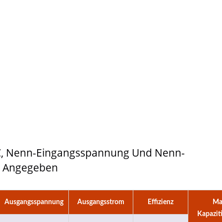
W 4:1 DC-DC-Wandler
Halbbrücken-DC-D
Wandler
5°C, Nenn-Eingangsspannung Und Nenn-
s Angegeben
Ausgangsspannung
Ausgangsstrom
Effizienz
Ma
Kapaziti