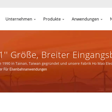
Unternehmen
Produkte
Anwendungen
1'' Größe, Breiter Eingang
 Gehäuse, Ein- Und Doppel
e 1990 in Tainan, Taiwan gegründet und unsere Fabrik Ho Mao Ele
ISO 14001 und IATF16949 Zertifizierung.
r Für Eisenbahnanwendungen
rieausrüstung / Über 32 Ja
Und Magnetischen Kompon