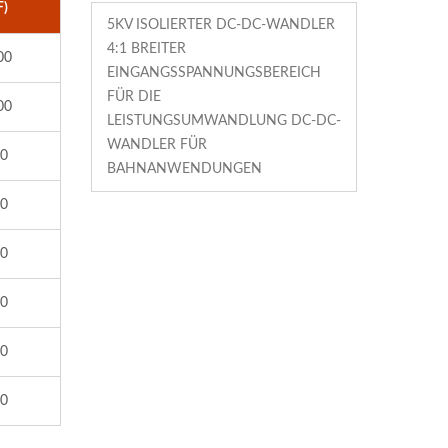
F)
5KV ISOLIERTER DC-DC-WANDLER
4:1 BREITER
00
EINGANGSSPANNUNGSBEREICH
FÜR DIE
00
LEISTUNGSUMWANDLUNG DC-DC-
WANDLER FÜR
0
BAHNANWENDUNGEN
0
0
0
0
0