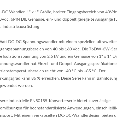
-DC Wandler, 1'' x 1'' Größe, breiter Eingangsbereich von 40Vdc
0Vdc, 6PIN DIL Gehäuse, ein- und doppelt geregelte Ausgänge f
d Industrieausrüstung
Watt DC-DC Spannungswandler mit einem speziellen ultraweite
ngangsspannungsbereich von 40 bis 160 Vdc. Die 76DW-6W-Ser
ne Isolationsspannung von 2,5 kV und ein Gehäuse von 1" x 1". Di
annungswandler hat Einzel- und Doppel-Ausgangsspezifikatione
triebstemperaturbereich reicht von -40 °C bis +85 °C. Der
rkungsgrad kann 86 % erreichen. Diese Serie kann in Bahnlösun
gewendet werden.
sere industrielle EN50155-Konverterserie bietet zuverlässige
romlösungen für hochstandardisierte Anwendungen, einschließli
ansport. Mit einem verkapselten DC-DC-Wandlerdesign bieten d