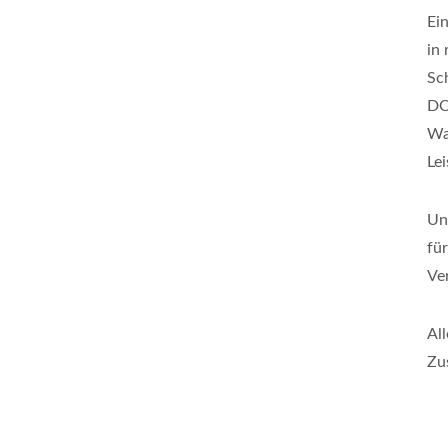
Ei
in
Sc
DC
Wa
Le
Un
fü
Ver
Al
Zu