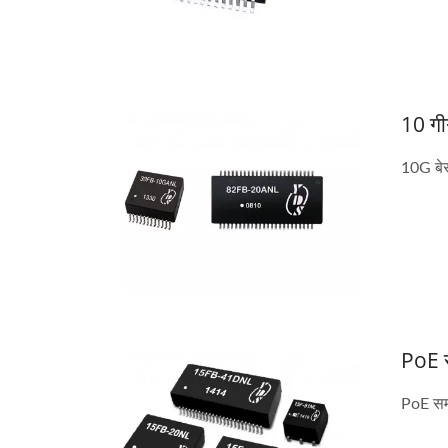
10 गी
10G बे
PoE स
PoE समा