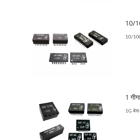
10/10
10/100
1 गीग
1G बेस