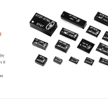
थ
लिए
 में
्ध