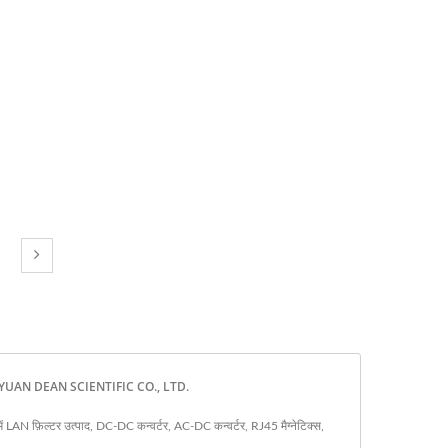
माता | YUAN DEAN SCIENTIFIC CO., LTD.
ें LAN फ़िल्टर उत्पाद, DC-DC कन्वर्टर, AC-DC कन्वर्टर, RJ45 मैग्नेटिक्स,