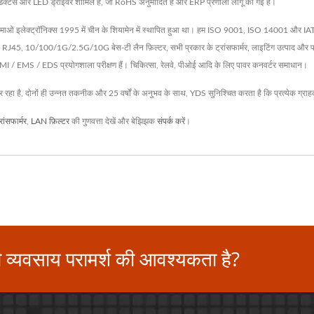
मर, इंडक्टर्स और LED ड्राइवर शामिल हैं, जो RoHS अनुमोदित हैं और ERP प्रणाली लागू की गई है।
माओ इलेक्ट्रॉनिक्स 1995 में चीन के शियामेन में स्थापित हुआ था। हम ISO 9001, ISO 14001 और IATF169
 साथ RJ45, 10/100/1G/2.5G/10G बेस-टी लैन फ़िल्टर, सभी प्रकार के ट्रांसफार्मर, लाइटिंग उत्पा
र EMI / EMS / EDS प्रयोगशाला परीक्षण हैं। चिकित्सा, रेलवे, पीओई आदि के लिए पावर कनवर्टर समाधान।
कर रहा है, दोनों ही उन्नत तकनीक और 25 वर्षों के अनुभव के साथ, YDS सुनिश्चित करता है कि प्रत्येक ग्रा
रांसफार्मर
,
LAN फ़िल्टर
की गुणवत्ता देखें और बेझिझक
संपर्क करें
।
ी व्यवसाय परामर्श की आवश्यकता है?