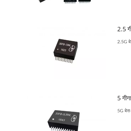
हाफ-ब्रिक DC-DC कनवर्टर
20
2.5 ग
2.5G बे
5 गीग
5G बेस-