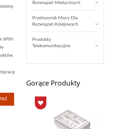
Rozwiązań Medycznych
steśmy
Przetwornik Mocy Dla
Rozwiązań Kolejowych
k 6PIN
Produkty
Telekomunikacyjne
ie
duktów.
ółpracę
Gorące Produkty
RAZ