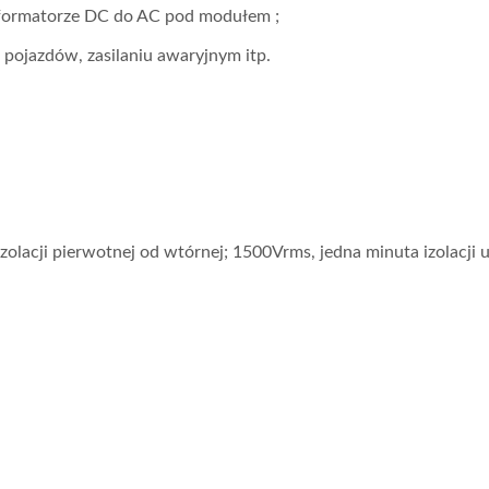
nsformatorze DC do AC pod modułem ;
 pojazdów, zasilaniu awaryjnym itp.
twornik DC-DC 20W 4:1
Przetwornik DC-DC T
Half-Brick
zolacji pierwotnej od wtórnej; 1500Vrms, jedna minuta izolacji