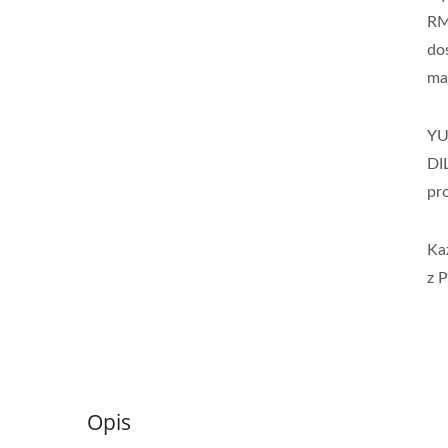
RM
do
ma
YU
DI
pr
Ka
z 
Opis