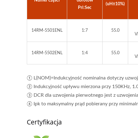
Numer części
obrotów
(uH±10%)
Pri:Sec
14RM-5501ENL
1:7
55.0
V
14RM-5502ENL
1:4
55.0
V
① L(NOM)=Indukcyjność nominalna dotyczy uzwoje
② Indukcyjność upływu mierzona przy 150KHz, 1.
③ DCR dla uzwojenia pierwotnego jest z uzwojeni
④ Ipk to maksymalny prąd pobierany przy minima
Certyfikacja