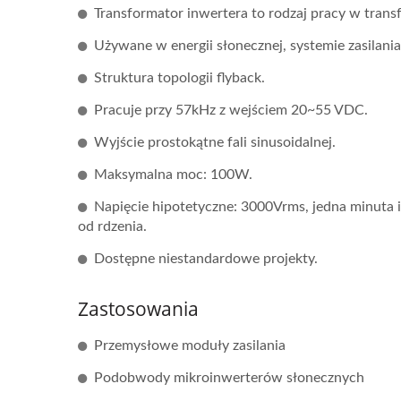
Transformator inwertera to rodzaj pracy w tra
Używane w energii słonecznej, systemie zasilania
Struktura topologii flyback.
Przetwornik DC-DC Typu
Prze
Pracuje przy 57kHz z wejściem 20~55 VDC.
Half-Brick
Wyjście prostokątne fali sinusoidalnej.
Maksymalna moc: 100W.
Napięcie hipotetyczne: 3000Vrms, jedna minuta i
od rdzenia.
Dostępne niestandardowe projekty.
Zastosowania
Przemysłowe moduły zasilania
Podobwody mikroinwerterów słonecznych