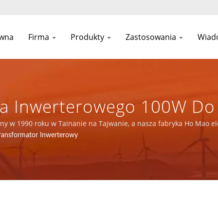
ówna
Firma
Produkty
Zastosowania
Wiad
a Inwerterowego 100W Do 
ułu Zasilania Bezprzerwow
ny w 1990 roku w Tainanie na Tajwanie, a nasza fabryka Ho Mao el
 certyfikatami ISO 9001, ISO 14001 i IATF16949.
ransformator Inwerterowy
 I Komponentów Magnetycz