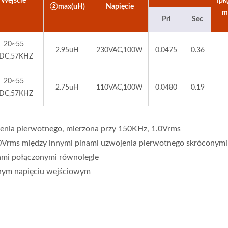
Wejście
Ipk
②max(uH)
Napięcie
m
Pri
Sec
20~55
2.95uH
230VAC,100W
0.0475
0.36
DC,57KHZ
20~55
2.75uH
110VAC,100W
0.0480
0.19
DC,57KHZ
nia pierwotnego, mierzona przy 150KHz, 1.0Vrms
0Vrms między innymi pinami uzwojenia pierwotnego skróconymi
ami połączonymi równolegle
lnym napięciu wejściowym