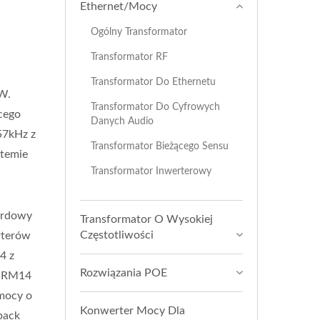
Ethernet/Mocy
Ogólny Transformator
Transformator RF
Transformator Do Ethernetu
W.
Transformator Do Cyfrowych
cego
Danych Audio
57kHz z
Transformator Bieżącego Sensu
stemie
Transformator Inwerterowy
ardowy
Transformator O Wysokiej
Częstotliwości
rterów
4 z
Rozwiązania POE
y RM14
mocy o
Konwerter Mocy Dla
back