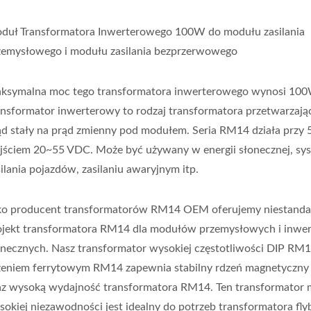
duł Transformatora Inwerterowego 100W do modułu zasilania
zemysłowego i modułu zasilania bezprzerwowego
ksymalna moc tego transformatora inwerterowego wynosi 100
ansformator inwerterowy to rodzaj transformatora przetwarzają
ąd stały na prąd zmienny pod modułem. Seria RM14 działa przy 
jściem 20~55 VDC. Może być używany w energii słonecznej, sy
silania pojazdów, zasilaniu awaryjnym itp.
ko producent transformatorów RM14 OEM oferujemy niestand
ojekt transformatora RM14 dla modułów przemysłowych i inwe
onecznych. Nasz transformator wysokiej częstotliwości DIP RM1
zeniem ferrytowym RM14 zapewnia stabilny rdzeń magnetyczn
az wysoką wydajność transformatora RM14. Ten transformator 
sokiej niezawodności jest idealny do potrzeb transformatora fly