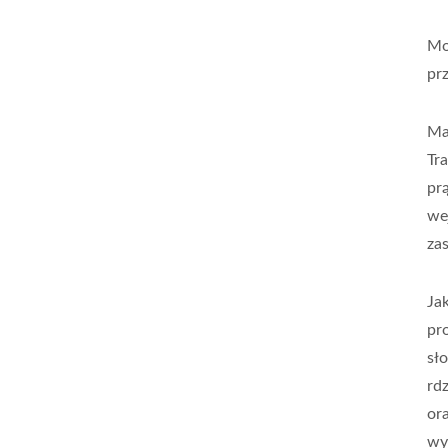
Mo
pr
Ma
Tr
pr
we
za
Ja
pr
sł
rd
or
wy