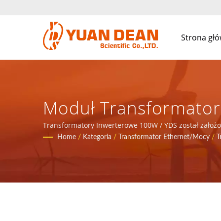
Strona gł
Moduł Transformator
Przemysłowego I Mod
Transformatory Inwerterowe 100W / YDS został założo
Chinach. Jesteśmy wiodącym producentem elektroniki z
Home
/
Kategoria
/
Transformator Ethernet/Mocy
/
T
Producent Zasilaczy
SCIENTIFIC CO., LTD.