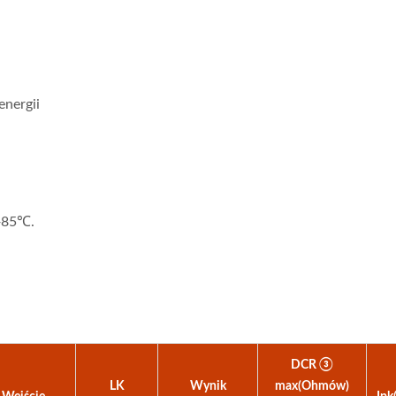
nergii
+85℃.
DCR ③
LK
Wynik
max(Ohmów)