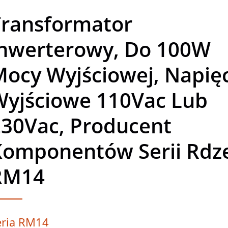
Transformator
Inwerterowy, Do 100W
ocy Wyjściowej, Napię
Wyjściowe 110Vac Lub
230Vac, Producent
Komponentów Serii Rdz
RM14
eria RM14