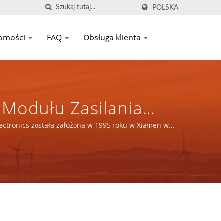
POLSKA
omości
FAQ
Obsługa klienta
Modułu Zasilania
ego / Ponad 32 Lata
ectronics została założona w 1995 roku w Xiamen w
nych | YUAN DEAN