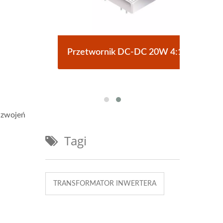
ypu
Przetwornik DC-DC 20W 4:1
Pr
 uzwojeń
Tagi
TRANSFORMATOR INWERTERA