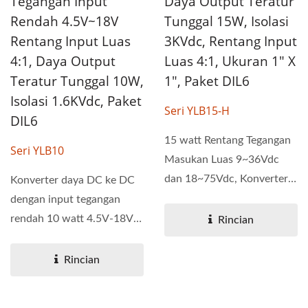
Daya Output Teratur
Tegangan Input
Tunggal 15W, Isolasi
Rendah 4.5V~18V
3KVdc, Rentang Input
Rentang Input Luas
Luas 4:1, Ukuran 1" X
4:1, Daya Output
1", Paket DIL6
Teratur Tunggal 10W,
Isolasi 1.6KVdc, Paket
Seri YLB15-H
DIL6
15 watt Rentang Tegangan
Seri YLB10
Masukan Luas 9~36Vdc
dan 18~75Vdc, Konverter
Konverter daya DC ke DC
daya DC ke DC dengan...
dengan input tegangan
rendah 10 watt 4.5V-18V
Rincian
dan output tunggal. Seri...
Rincian