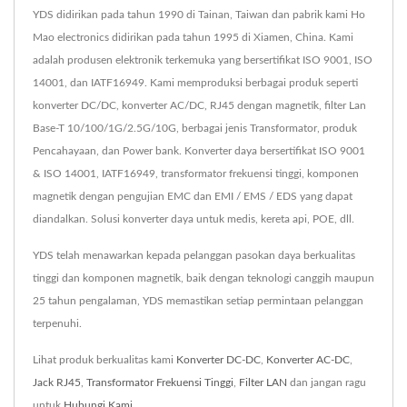
YDS didirikan pada tahun 1990 di Tainan, Taiwan dan pabrik kami Ho
Mao electronics didirikan pada tahun 1995 di Xiamen, China. Kami
adalah produsen elektronik terkemuka yang bersertifikat ISO 9001, ISO
14001, dan IATF16949. Kami memproduksi berbagai produk seperti
konverter DC/DC, konverter AC/DC, RJ45 dengan magnetik, filter Lan
Base-T 10/100/1G/2.5G/10G, berbagai jenis Transformator, produk
Pencahayaan, dan Power bank. Konverter daya bersertifikat ISO 9001
& ISO 14001, IATF16949, transformator frekuensi tinggi, komponen
magnetik dengan pengujian EMC dan EMI / EMS / EDS yang dapat
diandalkan. Solusi konverter daya untuk medis, kereta api, POE, dll.
YDS telah menawarkan kepada pelanggan pasokan daya berkualitas
tinggi dan komponen magnetik, baik dengan teknologi canggih maupun
25 tahun pengalaman, YDS memastikan setiap permintaan pelanggan
terpenuhi.
Lihat produk berkualitas kami
Konverter DC-DC
,
Konverter AC-DC
,
Jack RJ45
,
Transformator Frekuensi Tinggi
,
Filter LAN
dan jangan ragu
untuk
Hubungi Kami
.