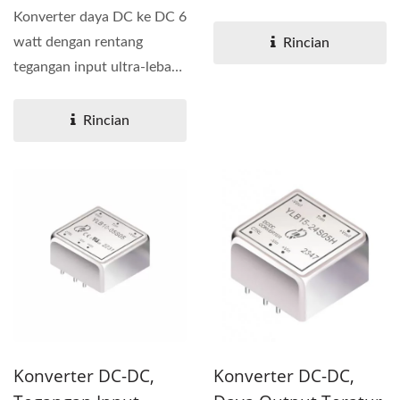
Seri 96DW-R6 memiliki...
Konverter daya DC ke DC 6
watt dengan rentang
Rincian
tegangan input ultra-lebar
khusus 40 hingga
160Vdc....
Rincian
Konverter DC-DC,
Konverter DC-DC,