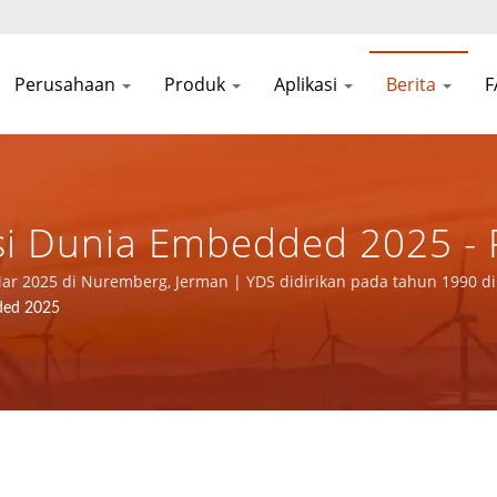
Perusahaan
Produk
Aplikasi
Berita
i Dunia Embedded 2025 - 
k ISO 9001/ISO 14001/IAT
ar 2025 di Nuremberg, Jerman | YDS didirikan pada tahun 1990 di
alah produsen elektronik terkemuka dengan sertifikasi ISO 9001, I
ded 2025