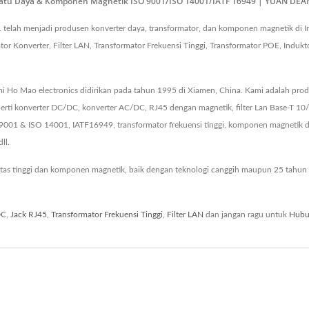
atu Daya & Komponen Magnetik ISO 9001/ISO 14001/IATF 16949 | YUAN DEAN 
 telah menjadi produsen konverter daya, transformator, dan komponen magnetik di I
 Konverter, Filter LAN, Transformator Frekuensi Tinggi, Transformator POE, Indukto
i Ho Mao electronics didirikan pada tahun 1995 di Xiamen, China. Kami adalah produ
ti konverter DC/DC, konverter AC/DC, RJ45 dengan magnetik, filter Lan Base-T 10
O 9001 & ISO 14001, IATF16949, transformator frekuensi tinggi, komponen magneti
ll.
tas tinggi dan komponen magnetik, baik dengan teknologi canggih maupun 25 tahun
DC
,
Jack RJ45
,
Transformator Frekuensi Tinggi
,
Filter LAN
dan jangan ragu untuk
Hubu