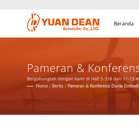
Beranda
Pameran & Konferens
& Komponen Magneti
Bergabunglah dengan kami di Hall 5-318 dari 11-13 M
didirikan pada tahun 1995 di Xiamen, China. Kami ad
Home
/
Berita
/
Pameran & Konferensi Dunia Embed
SCIENTIFIC CO., LTD.