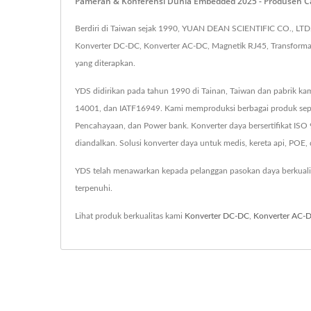
Pameran & Konferensi Dunia Embedded 2025 - Produsen C
Berdiri di Taiwan sejak 1990, YUAN DEAN SCIENTIFIC CO., LTD.
Konverter DC-DC, Konverter AC-DC, Magnetik RJ45, Transformator
yang diterapkan.
YDS didirikan pada tahun 1990 di Tainan, Taiwan dan pabrik kam
14001, dan IATF16949. Kami memproduksi berbagai produk seper
Pencahayaan, dan Power bank. Konverter daya bersertifikat IS
diandalkan. Solusi konverter daya untuk medis, kereta api, POE, d
YDS telah menawarkan kepada pelanggan pasokan daya berkuali
terpenuhi.
Lihat produk berkualitas kami
Konverter DC-DC
,
Konverter AC-