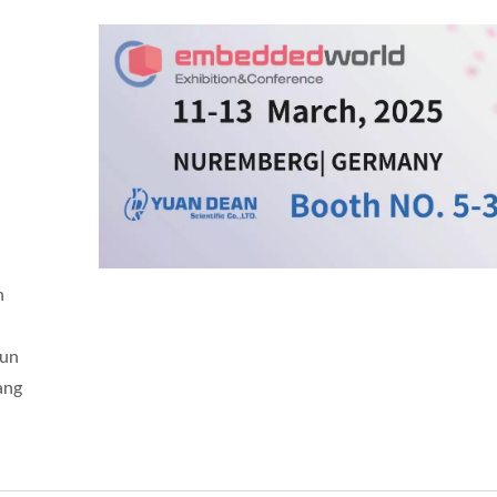
n
hun
ang
verter DC-DC 20W 4:1
Konverter DC-DC Half-