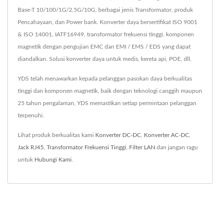
Base-T 10/100/1G/2.5G/10G, berbagai jenis Transformator, produk
Pencahayaan, dan Power bank. Konverter daya bersertifikat ISO 9001
& ISO 14001, IATF16949, transformator frekuensi tinggi, komponen
magnetik dengan pengujian EMC dan EMI / EMS / EDS yang dapat
diandalkan. Solusi konverter daya untuk medis, kereta api, POE, dll.
YDS telah menawarkan kepada pelanggan pasokan daya berkualitas
tinggi dan komponen magnetik, baik dengan teknologi canggih maupun
25 tahun pengalaman, YDS memastikan setiap permintaan pelanggan
terpenuhi.
Lihat produk berkualitas kami
Konverter DC-DC
,
Konverter AC-DC
,
Jack RJ45
,
Transformator Frekuensi Tinggi
,
Filter LAN
dan jangan ragu
untuk
Hubungi Kami
.