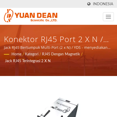
INDONESIA
Konektor RJ45 Port 2 X N /
YDS - Menyediakan Solusi
Jack RJ45 Bertumpuk Multi-Port (2 x N) / YDS - menyediakan
solusi total untuk aplikasi jaringan komunikasi komponen
Home
/
Kategori
/
RJ45 Dengan Magnetik
/
Total Untuk Aplikasi Jaringan
magnetik dan produk daya.
Jack RJ45 Terintegrasi 2 X N
Komunikasi Komponen
Magnetik Dan Produk Daya.