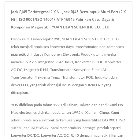
Jack RJ45 Terintegrasi 2 X N - Jack RJ45 Bertumpuk Multi-Port (2 X
N) | ISO 9001/ISO 14001/IATF 16949 Pabrikan Catu Daya &
Komponen Magnetik | YUAN DEAN SCIENTIFIC CO., LTD.
Berlokasi di Taiwan sejak 1990, YUAN DEAN SCIENTIFIC CO., LTD.
telah menjadi produsen konverter daya, transformator, dan komponen
magnetik di Industri Komponen Elektronik. Produk utama mereka
mencakup 2 x N Integrated RJ45 Jacks, Konverter DC-DC, Konverter
AC-DC, Magnetik RJ45, Transformator Konverter, Filter LAN,
Transformator Frekuensi Tinggi, Transformator POE, Induktor, dan
driver LED, yang telah disetujui RoHS dengan sistem ERP yang
diterapkan.
YDS didirikan pada tahun 1990 di Tainan, Taiwan dan pabrik kami Ho
Mao electronics didirikan pada tahun 1995 di Xiamen, China. Kami
adalah produsen elektronik terkemuka yang bersertifikat ISO 9001, ISO
14001, dan IATF16949. Kami memproduksi berbagai produk seperti
konverter DC/DC, konverter AC/DC, RJ45 dengan magnetik, filter Lan