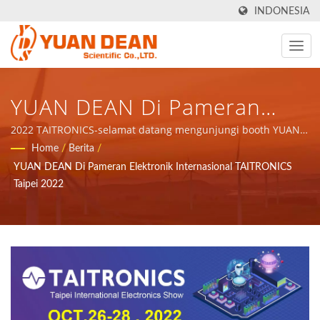
INDONESIA
YUAN DEAN Di Pameran
Elektronik Internasional
2022 TAITRONICS-selamat datang mengunjungi booth YUAN
DEAN- J0332 | YDS didirikan pada tahun 1990 di Tainan,
Home
/
Berita
/
TAITRONICS Taipei 2022 -
Taiwan dan pabrik kami Ho Mao electronics didirikan pada
YUAN DEAN Di Pameran Elektronik Internasional TAITRONICS
tahun 1995 di Xiamen, China. Kami adalah produsen
Catu Daya & Produsen
Taipei 2022
elektronik terkemuka dengan sertifikasi ISO 9001, ISO 14001
Komponen Magnetik | YUAN
dan IATF16949.
DEAN SCIENTIFIC CO., LTD.