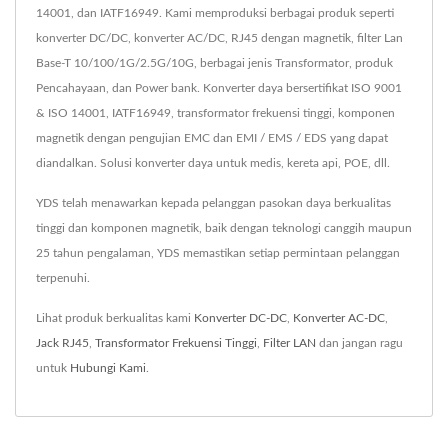
14001, dan IATF16949. Kami memproduksi berbagai produk seperti
konverter DC/DC, konverter AC/DC, RJ45 dengan magnetik, filter Lan
Base-T 10/100/1G/2.5G/10G, berbagai jenis Transformator, produk
Pencahayaan, dan Power bank. Konverter daya bersertifikat ISO 9001
& ISO 14001, IATF16949, transformator frekuensi tinggi, komponen
magnetik dengan pengujian EMC dan EMI / EMS / EDS yang dapat
diandalkan. Solusi konverter daya untuk medis, kereta api, POE, dll.
YDS telah menawarkan kepada pelanggan pasokan daya berkualitas
tinggi dan komponen magnetik, baik dengan teknologi canggih maupun
25 tahun pengalaman, YDS memastikan setiap permintaan pelanggan
terpenuhi.
Lihat produk berkualitas kami
Konverter DC-DC
,
Konverter AC-DC
,
Jack RJ45
,
Transformator Frekuensi Tinggi
,
Filter LAN
dan jangan ragu
untuk
Hubungi Kami
.