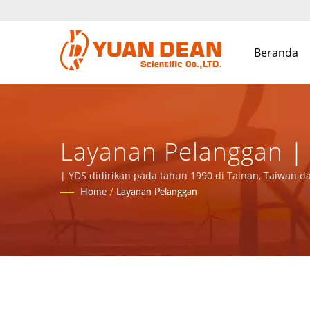
Beranda
Layanan Pelanggan |
Komponen Magnetik |
| YDS didirikan pada tahun 1990 di Tainan, Taiwan d
terkemuka dengan sertifikasi ISO 9001, ISO 14001 dan
Home
/
Layanan Pelanggan