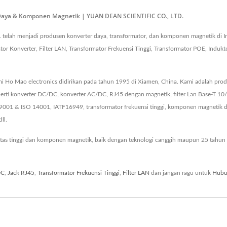
 Daya & Komponen Magnetik | YUAN DEAN SCIENTIFIC CO., LTD.
 telah menjadi produsen konverter daya, transformator, dan komponen magnetik di I
 Konverter, Filter LAN, Transformator Frekuensi Tinggi, Transformator POE, Indukto
i Ho Mao electronics didirikan pada tahun 1995 di Xiamen, China. Kami adalah produ
ti konverter DC/DC, konverter AC/DC, RJ45 dengan magnetik, filter Lan Base-T 10
O 9001 & ISO 14001, IATF16949, transformator frekuensi tinggi, komponen magneti
ll.
tas tinggi dan komponen magnetik, baik dengan teknologi canggih maupun 25 tahun
DC
,
Jack RJ45
,
Transformator Frekuensi Tinggi
,
Filter LAN
dan jangan ragu untuk
Hubu