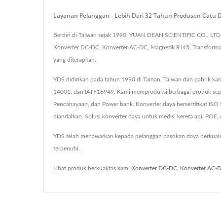
Layanan Pelanggan - Lebih Dari 32 Tahun Produsen Catu
Berdiri di Taiwan sejak 1990, YUAN DEAN SCIENTIFIC CO., LTD.
Konverter DC-DC, Konverter AC-DC, Magnetik RJ45, Transformator
yang diterapkan.
YDS didirikan pada tahun 1990 di Tainan, Taiwan dan pabrik kam
14001, dan IATF16949. Kami memproduksi berbagai produk seper
Pencahayaan, dan Power bank. Konverter daya bersertifikat IS
diandalkan. Solusi konverter daya untuk medis, kereta api, POE, d
YDS telah menawarkan kepada pelanggan pasokan daya berkuali
terpenuhi.
Lihat produk berkualitas kami
Konverter DC-DC
,
Konverter AC-