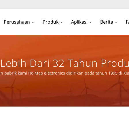
Perusahaan
Produk
Aplikasi
Berita
 Lebih Dari 32 Tahun Prod
 YUAN DEAN SCIENTIFIC CO
an pabrik kami Ho Mao electronics didirikan pada tahun 1995 di X
 IATF16949.