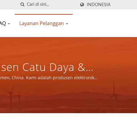
INDONESIA
FAQ
Layanan Pelanggan
usen Catu Daya &
., LTD.
iamen, China. Kami adalah produsen elektronik