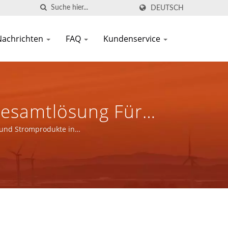
DEUTSCH
Nachrichten
FAQ
Kundenservice
Gesamtlösung Für
In
 und Stromprodukte in
llen.