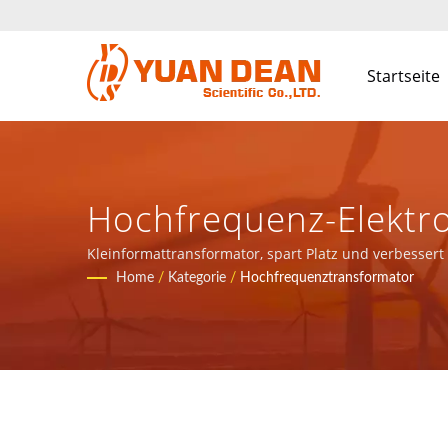
Startseite
Hochfrequenz-Elektro
Magnetische Kompon
Kleinformattransformator, spart Platz und verbesser
Kommunikationsnetzwerkanwendungen bereitstellen
Home
/
Kategorie
/
Hochfrequenztransformator
Kommunikationsnetzw