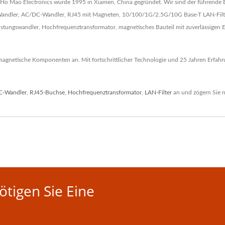
Ho Mao Electronics wurde 1995 in Xiamen, China gegründet. Wir sind der führende 
C-Wandler, AC/DC-Wandler, RJ45 mit Magneten, 10/100/1G/2.5G/10G Base-T LAN-Filte
eistungswandler, Hochfrequenztransformator, magnetisches Bauteil mit zuverlässige
gnetische Komponenten an. Mit fortschrittlicher Technologie und 25 Jahren Erfahru
C-Wandler
,
RJ45-Buchse
,
Hochfrequenztransformator
,
LAN-Filter
an und zögern Sie n
tigen Sie Eine