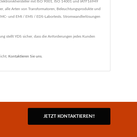
Elektronikhersteller mit ISO 9001, ISO 14001 und IATF16949
r, alle Arten von Transformatoren, Beleuchtungsprodukte und
n EMC- und EMI / EMS / EDS-Labortests. Stromwandlerlösungen
ng stellt YDS sicher, dass die Anforderungen jedes Kunden
icht,
Kontaktieren Sie uns
.
JETZT KONTAKTIEREN!!