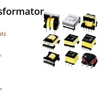
sformator
atz
n
ie