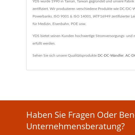
YDS wurde 1990 in Tainan, Taiwan gegründet und unsere Fabrik 
zertifiziert. Wir produzieren verschiedene Produkte wie DC/D
Powerbanks. ISO 9001 & ISO 14001, IATF16949 zertifizierter L
für Medizin, Eisenbahn, POE usw.
YDS bietet seinen Kunden hochwertige Stromversorgungs- und ma
erfüllt werden.
Sehen Sie sich unsere Qualitätsprodukte
DC-DC-Wandler
,
AC-D
Haben Sie Fragen Oder Benö
Unternehmensberatung?