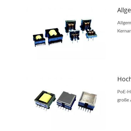
Allg
Allgem
Kernar
Hoch
PoE-Ho
große 
Halbbrücken-DC-DC-
20
Wandler