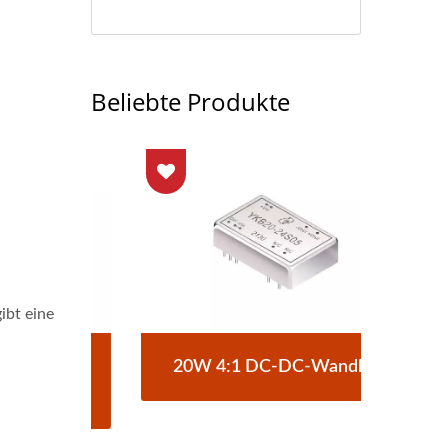
Beliebte Produkte
bt eine
C-
20W 4:1 DC-DC-Wandler