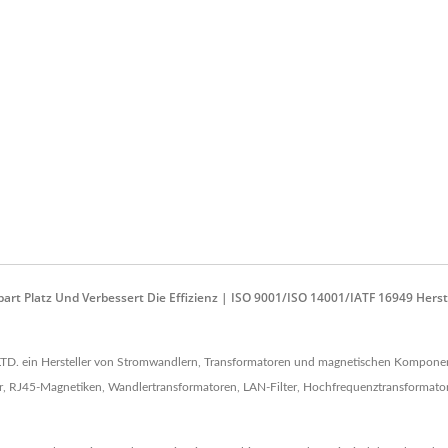
part Platz Und Verbessert Die Effizienz | ISO 9001/ISO 14001/IATF 16949 He
TD. ein Hersteller von Stromwandlern, Transformatoren und magnetischen Komponent
J45-Magnetiken, Wandlertransformatoren, LAN-Filter, Hochfrequenztransformatoren