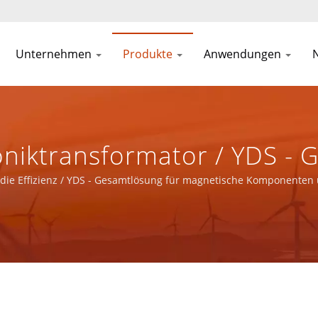
Unternehmen
Produkte
Anwendungen
niktransformator / YDS - 
enten Und Stromprodukte 
t die Effizienz / YDS - Gesamtlösung für magnetische Komponenten
.
erkanwendungen Bereitste