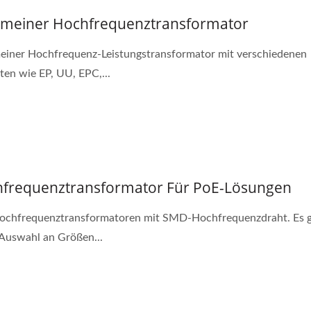
emeiner Hochfrequenztransformator
einer Hochfrequenz-Leistungstransformator mit verschiedenen
ten wie EP, UU, EPC,...
frequenztransformator Für PoE-Lösungen
chfrequenztransformatoren mit SMD-Hochfrequenzdraht. Es gi
Auswahl an Größen...
W 4:1 DC-DC-Wandler
Halbbrücken-DC-D
Wandler