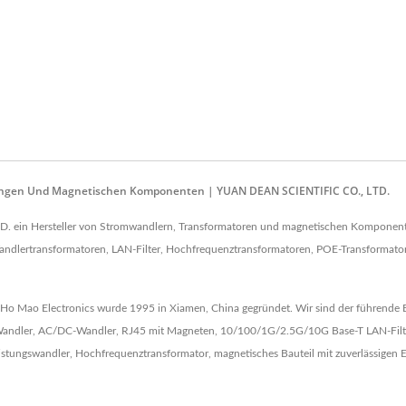
rgungen Und Magnetischen Komponenten | YUAN DEAN SCIENTIFIC CO., LTD.
TD. ein Hersteller von Stromwandlern, Transformatoren und magnetischen Komponente
lertransformatoren, LAN-Filter, Hochfrequenztransformatoren, POE-Transformatoren, 
Ho Mao Electronics wurde 1995 in Xiamen, China gegründet. Wir sind der führende 
C-Wandler, AC/DC-Wandler, RJ45 mit Magneten, 10/100/1G/2.5G/10G Base-T LAN-Filte
eistungswandler, Hochfrequenztransformator, magnetisches Bauteil mit zuverlässige