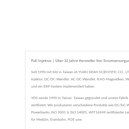
PoE-Injektor | Über 32 Jahre Hersteller Von Stromverso
Seit 1990 mit Sitz in Taiwan ist YUAN DEAN SCIENTIFIC CO., L
Injektor, DC-DC-Wandler, AC-DC-Wandler, RJ45-Magnetiken, Wand
und ein ERP-System implementiert haben.
YDS wurde 1990 in Tainan, Taiwan gegründet und unsere Fabrik 
zertifiziert. Wir produzieren verschiedene Produkte wie DC/D
Powerbanks. ISO 9001 & ISO 14001, IATF16949 zertifizierter L
für Medizin, Eisenbahn, POE usw.