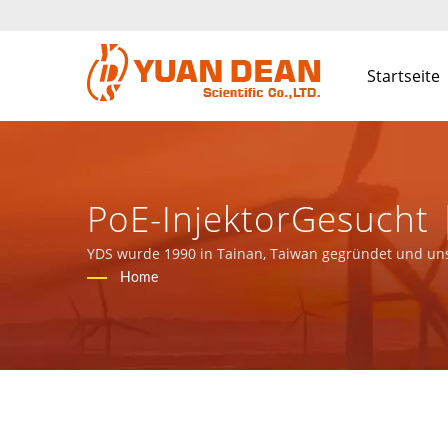
Startseite
PoE-InjektorGesucht 
Stromversorgungen 
YDS wurde 1990 in Tainan, Taiwan gegründet und unse
ISO 9001, ISO 14001 und IATF16949 Zertifizierung.
Home
SCIENTIFIC CO., LTD.