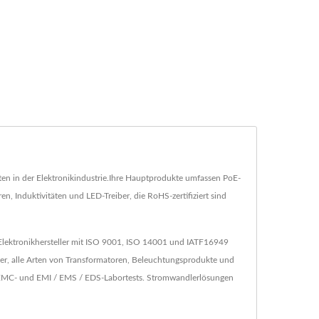
n in der Elektronikindustrie.Ihre Hauptprodukte umfassen PoE-
Induktivitäten und LED-Treiber, die RoHS-zertifiziert sind
Elektronikhersteller mit ISO 9001, ISO 14001 und IATF16949
r, alle Arten von Transformatoren, Beleuchtungsprodukte und
n EMC- und EMI / EMS / EDS-Labortests. Stromwandlerlösungen