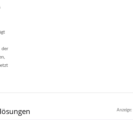
s
ügt
 der
en,
etzt
nlösungen
Anzeige: