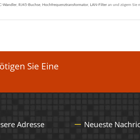
C-Wandler
,
RJ45-Buchse
,
Hochfrequenztransformator
,
LAN-Filter
an und zögern Sie n
tigen Sie Eine
sere Adresse
Neueste Nachri