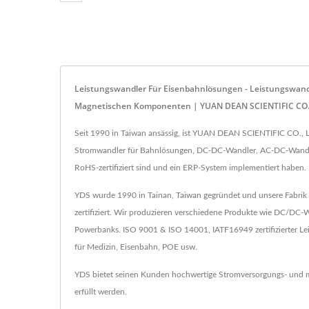
Leistungswandler Für Eisenbahnlösungen - Leistungswand
Magnetischen Komponenten | YUAN DEAN SCIENTIFIC CO.
Seit 1990 in Taiwan ansässig, ist YUAN DEAN SCIENTIFIC CO., L
Stromwandler für Bahnlösungen, DC-DC-Wandler, AC-DC-Wandler,
RoHS-zertifiziert sind und ein ERP-System implementiert haben.
YDS wurde 1990 in Tainan, Taiwan gegründet und unsere Fabrik 
zertifiziert. Wir produzieren verschiedene Produkte wie DC/D
Powerbanks. ISO 9001 & ISO 14001, IATF16949 zertifizierter L
für Medizin, Eisenbahn, POE usw.
YDS bietet seinen Kunden hochwertige Stromversorgungs- und ma
erfüllt werden.