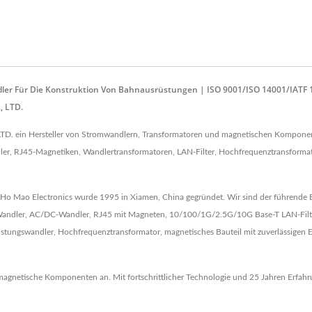
ler Für Die Konstruktion Von Bahnausrüstungen | ISO 9001/ISO 14001/IATF 
, LTD.
TD. ein Hersteller von Stromwandlern, Transformatoren und magnetischen Komponent
 RJ45-Magnetiken, Wandlertransformatoren, LAN-Filter, Hochfrequenztransformator
Ho Mao Electronics wurde 1995 in Xiamen, China gegründet. Wir sind der führende 
C-Wandler, AC/DC-Wandler, RJ45 mit Magneten, 10/100/1G/2.5G/10G Base-T LAN-Filte
eistungswandler, Hochfrequenztransformator, magnetisches Bauteil mit zuverlässige
gnetische Komponenten an. Mit fortschrittlicher Technologie und 25 Jahren Erfahru