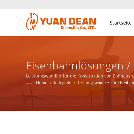
Startseite
Eisenbahnlösungen /
Komponenten Und St
Leistungswandler für die Konstruktion von Bahnaus
Kommunikationsnetzwerkanwendungen bereitstellen
Home
/
Kategorie
/
Leistungswandler Für Eisenba
Kommunikationsnetzw