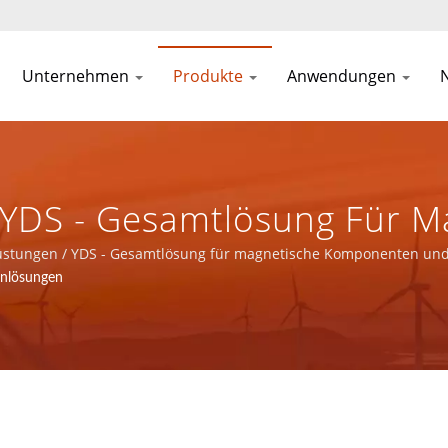
Unternehmen
Produkte
Anwendungen
 YDS - Gesamtlösung Für M
romprodukte In
rüstungen / YDS - Gesamtlösung für magnetische Komponenten un
.
hnlösungen
erkanwendungen Bereitste