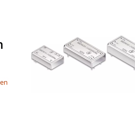
n
gen