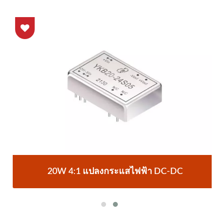
20W 4:1 แปลงกระแสไฟฟ้า DC-DC