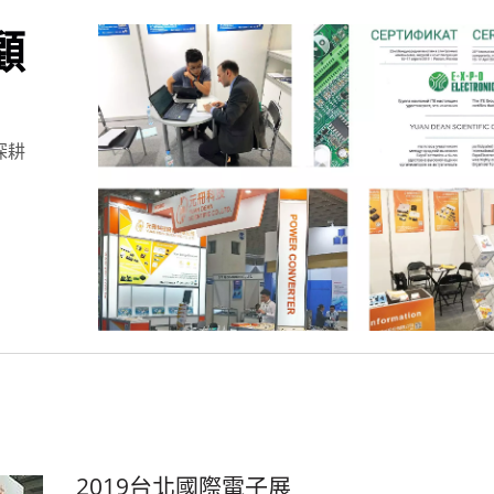
顧
深耕
20瓦4:1電源轉換器
75瓦半磚電源轉換
2019台北國際電子展