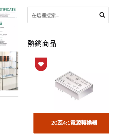
熱銷商品
器
20瓦4:1電源轉換器