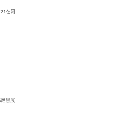
/21在阿
國慕尼黑展