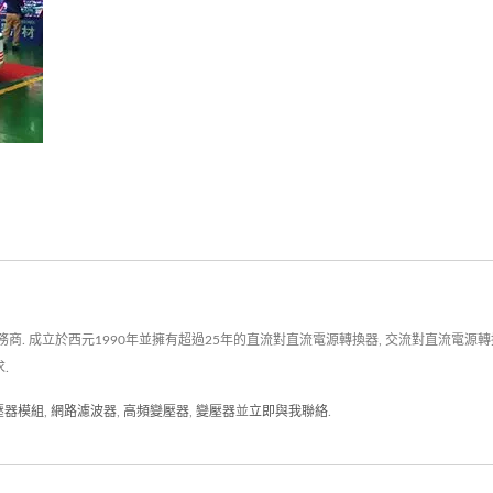
立於西元1990年並擁有超過25年的直流對直流電源轉換器, 交流對直流電源轉換器, R
.
變壓器模組
,
網路濾波器
,
高頻變壓器
,
變壓器
並
立即與我聯絡
.