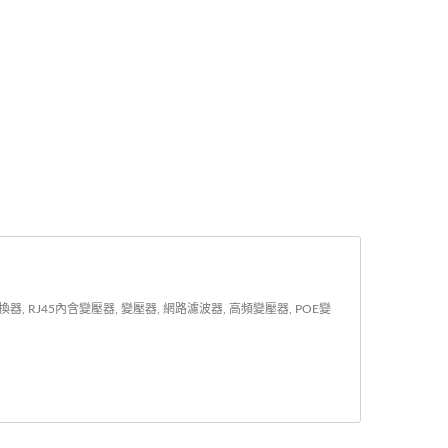
J45內含變壓器, 變壓器, 網路濾波器, 高頻變壓器, POE變