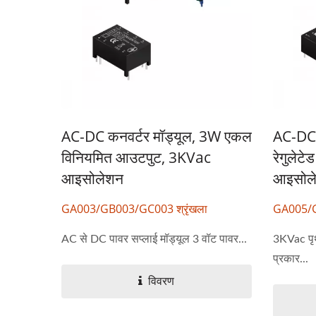
AC-DC कनवर्टर मॉड्यूल, 3W एकल
AC-DC क
विनियमित आउटपुट, 3KVac
रेगुलेट
आइसोलेशन
आइसोल
GA003/GB003/GC003 श्रृंखला
GA005/G
AC से DC पावर सप्लाई मॉड्यूल 3 वॉट पावर...
3KVac पृ
प्रकार...
हाफ-ब्रिक DC-DC कनवर्टर
20
विवरण