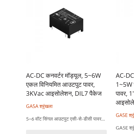
AC-DC कनवर्टर मॉड्यूल, 5~6W
AC-DC प
एकल विनियमित आउटपुट पावर,
1~5W ए
3KVac आइसोलेशन, DIL7 पैकेज
पावर, 
आइसोले
GA5A श्रृंखला
GA5E श्रृ
5~6 वॉट सिंगल आउटपुट एसी-से-डीसी पावर...
GA5E श्रृं