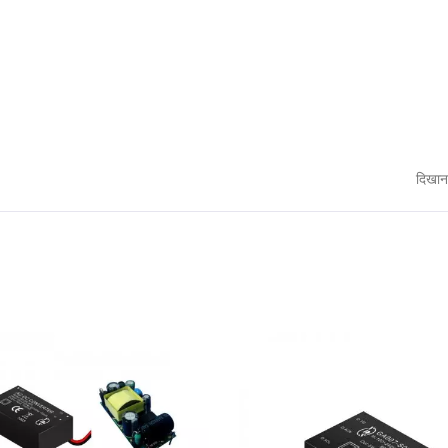
दिखान