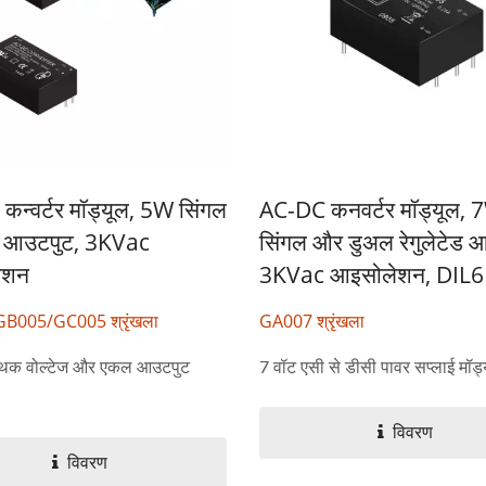
न्वर्टर मॉड्यूल, 5W सिंगल
AC-DC कनवर्टर मॉड्यूल, 
ेड आउटपुट, 3KVac
सिंगल और डुअल रेगुलेटेड 
ेशन
3KVac आइसोलेशन, DIL6 
B005/GC005 श्रृंखला
GA007 श्रृंखला
थक वोल्टेज और एकल आउटपुट
7 वॉट एसी से डीसी पावर सप्लाई मॉड्य
W 4:1 DC-DC कनवर्टर
हाफ-ब्रिक DC-DC कनवर
विवरण
विवरण