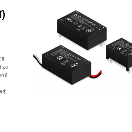
ल)
है,
 पूरा
े हैं,
 है,