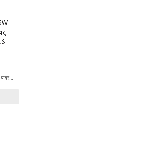
25W
वर,
L6
पावर...