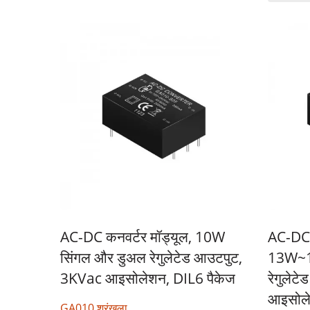
AC-DC कनवर्टर मॉड्यूल, 10W
AC-DC क
सिंगल और डुअल रेगुलेटेड आउटपुट,
13W~1
3KVac आइसोलेशन, DIL6 पैकेज
रेगुलेट
आइसोले
GA010 श्रृंखला