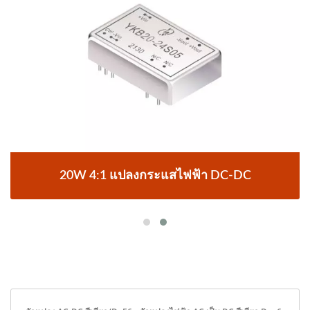
20W 4:1 แปลงกระแสไฟฟ้า DC-DC