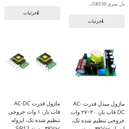
باز. سری GB150...
جزئیات
جزئیات
ماژول قدرت AC-DC
ماژول مبدل قدرت AC-
قاب باز، ۱ وات خروجی
DC قاب باز، ۲۰~۲۷ وات
تنظیم شده تک، ایزوله
خروجی تنظیم شده تک،
۳KVac، بسته SIP12
ایزوله ۳KVac، بسته