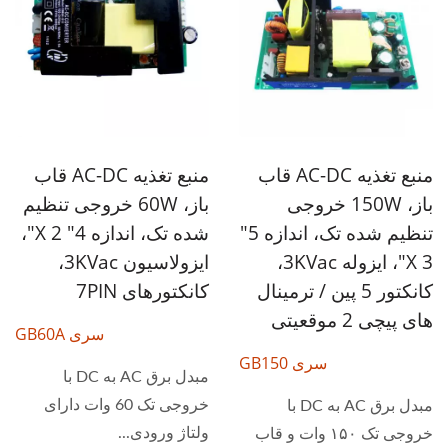
منبع تغذیه AC-DC قاب
منبع تغذیه AC-DC قاب
باز، 150W خروجی
باز، 60W خروجی تنظیم
تنظیم شده تک، اندازه 5"
شده تک، اندازه 4" X 2"،
X 3"، ایزوله 3KVac،
ایزولاسیون 3KVac،
کانکتور 5 پین / ترمینال
کانکتورهای 7PIN
های پیچی 2 موقعیتی
سری GB60A
سری GB150
مبدل برق AC به DC با
خروجی تک 60 وات دارای
مبدل برق AC به DC با
ولتاژ ورودی...
خروجی تک ۱۵۰ وات و قاب