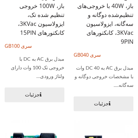
باز، 40W با خروجی‌های
باز، 100W خروجی
تنظیم‌شده دوگانه و
تنظیم شده تک،
سه‌گانه، ایزولاسیون
ایزولاسیون 3KVac،
3KVac، کانکتورهای
کانکتورهای 15PIN
9PIN
سری GB100
سری GB040
مبدل برق AC به DC با
خروجی تک 100 وات دارای
مبدل برق AC به DC 40 وات
ولتاژ ورودی...
با مشخصات خروجی دوگانه و
سه‌گانه....
جزئیات
جزئیات