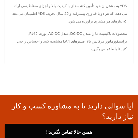
YDS به مشتریان خود تأمین کننده های با کیفیت بالا و اجزای مغناطیسی ارائه
می دهد، که هر دو با فناوری پیشرفته و 25 سال تجربه، YDS اطمینان می دهد
که نیازهای هر مشتری برآورده می شود.
محصولات باکیفیت ما را
مبدل DC-DC
,
مبدل AC-DC
,
پورت RJ45
,
ترانسفورماتور فرکانس بالا
,
فیلترهای LAN
مشاهده کنید و احساس راحتی
کنید تا
با ما تماس بگیرید
.
آیا سوالی دارید یا به مشاوره کسب و کار
نیاز دارید؟
همین حالا تماس بگیرید!!