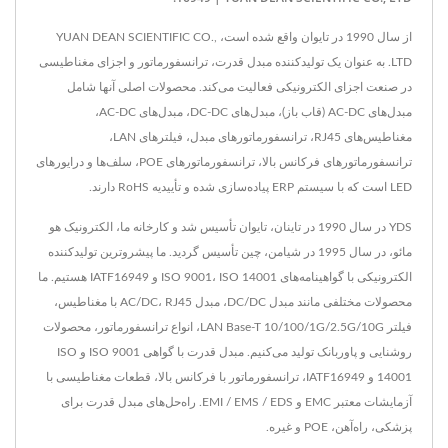
از سال 1990 در تایوان واقع شده است، YUAN DEAN SCIENTIFIC CO.,
LTD. به عنوان یک تولیدکننده مبدل قدرت، ترانسفورماتور و اجزای مغناطیسی
در صنعت اجزای الکترونیکی فعالیت می‌کند. محصولات اصلی آنها شامل
مبدل‌های AC-DC (قاب باز)، مبدل‌های DC-DC، مبدل‌های AC-DC،
مغناطیس‌های RJ45، ترانسفورماتورهای مبدل، فیلترهای LAN،
ترانسفورماتورهای فرکانس بالا، ترانسفورماتورهای POE، سلف‌ها و درایورهای
LED است که با سیستم ERP پیاده‌سازی شده و تأییدیه RoHS دارند.
YDS در سال 1990 در تاینان، تایوان تأسیس شد و کارخانه ما، الکترونیک هو
مائو، در سال 1995 در شیامن، چین تأسیس گردید. ما پیشروترین تولیدکننده
الکترونیکی با گواهینامه‌های ISO 9001، ISO 14001 و IATF16949 هستیم. ما
محصولات مختلفی مانند مبدل DC/DC، مبدل AC/DC، RJ45 با مغناطیس،
فیلتر LAN Base-T 10/100/1G/2.5G/10G، انواع ترانسفورماتور، محصولات
روشنایی و پاوربانک تولید می‌کنیم. مبدل قدرت با گواهی ISO 9001 و ISO
14001 و IATF16949، ترانسفورماتور با فرکانس بالا، قطعات مغناطیسی با
آزمایشات معتبر EMC و EMI / EMS / EDS. راه‌حل‌های مبدل قدرت برای
پزشکی، راه‌آهن، POE و غیره.