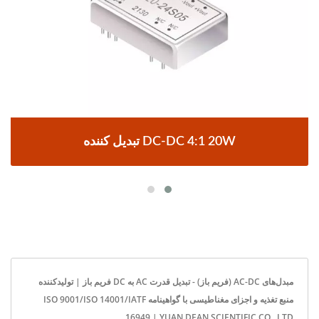
تبدیل کننده DC-DC 4:1 20W
مبدل‌های AC-DC (فریم باز) - تبدیل قدرت AC به DC فریم باز | تولیدکننده
منبع تغذیه و اجزای مغناطیسی با گواهینامه ISO 9001/ISO 14001/IATF
16949 | YUAN DEAN SCIENTIFIC CO., LTD.