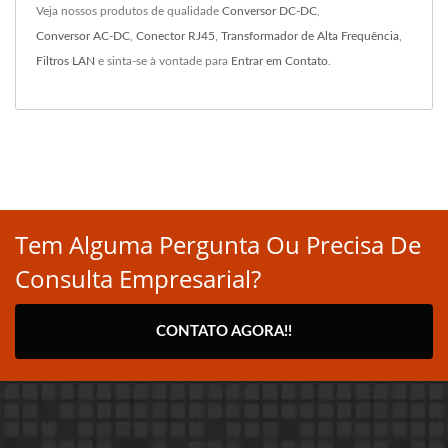
Veja nossos produtos de qualidade
Conversor DC-DC
,
Conversor AC-DC
,
Conector RJ45
,
Transformador de Alta Frequência
,
Filtros LAN
e sinta-se à vontade para
Entrar em Contato
.
Tem Alguma Pergunta Ou Precisa De
Consulta Empresarial?
CONTATO AGORA!!