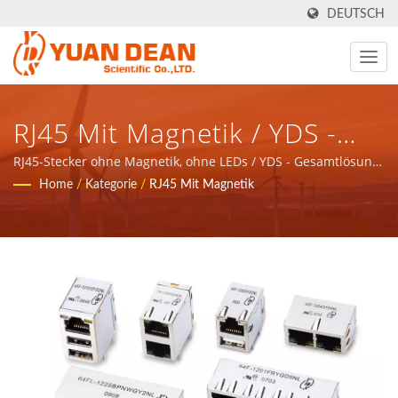
DEUTSCH
RJ45 Mit Magnetik / YDS -
Gesamtlösung Für
RJ45-Stecker ohne Magnetik, ohne LEDs / YDS - Gesamtlösung
für magnetische Komponenten und Stromprodukte in
Home
/
Kategorie
/
RJ45 Mit Magnetik
Magnetische Komponenten
Kommunikationsnetzwerkanwendungen bereitstellen.
Und Stromprodukte In
Kommunikationsnetzwerkan
Bereitstellen.