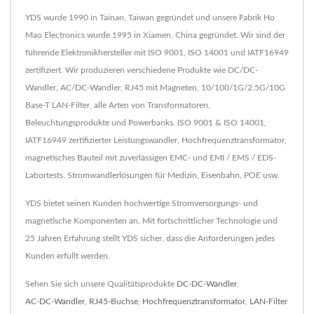
YDS wurde 1990 in Tainan, Taiwan gegründet und unsere Fabrik Ho
Mao Electronics wurde 1995 in Xiamen, China gegründet. Wir sind der
führende Elektronikhersteller mit ISO 9001, ISO 14001 und IATF16949
zertifiziert. Wir produzieren verschiedene Produkte wie DC/DC-
Wandler, AC/DC-Wandler, RJ45 mit Magneten, 10/100/1G/2.5G/10G
Base-T LAN-Filter, alle Arten von Transformatoren,
Beleuchtungsprodukte und Powerbanks. ISO 9001 & ISO 14001,
IATF16949 zertifizierter Leistungswandler, Hochfrequenztransformator,
magnetisches Bauteil mit zuverlässigen EMC- und EMI / EMS / EDS-
Labortests. Stromwandlerlösungen für Medizin, Eisenbahn, POE usw.
YDS bietet seinen Kunden hochwertige Stromversorgungs- und
magnetische Komponenten an. Mit fortschrittlicher Technologie und
25 Jahren Erfahrung stellt YDS sicher, dass die Anforderungen jedes
Kunden erfüllt werden.
Sehen Sie sich unsere Qualitätsprodukte
DC-DC-Wandler
,
AC-DC-Wandler
,
RJ45-Buchse
,
Hochfrequenztransformator
,
LAN-Filter