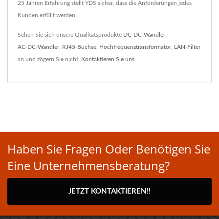
25 Jahren Erfahrung stellt YDS sicher, dass die Anforderungen jedes
Kunden erfüllt werden.
Sehen Sie sich unsere Qualitätsprodukte
DC-DC-Wandler
,
AC-DC-Wandler
,
RJ45-Buchse
,
Hochfrequenztransformator
,
LAN-Filter
an und zögern Sie nicht,
Kontaktieren Sie uns
.
Haben Sie Fragen Oder Benötigen Sie
Eine Unternehmensberatung?
JETZT KONTAKTIEREN!!