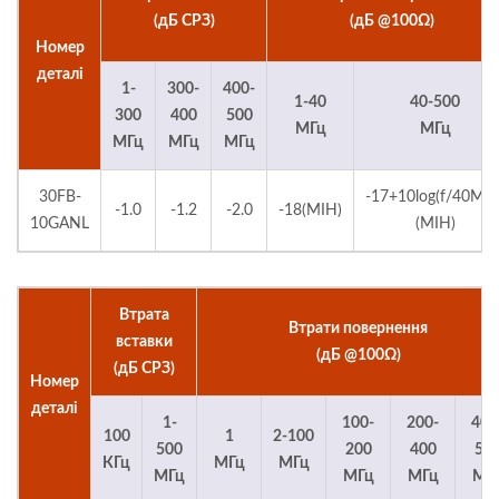
(дБ СРЗ)
(дБ @100Ω)
Номер
деталі
1-
300-
400-
1-40
40-500
300
400
500
МГц
МГц
МГц
МГц
МГц
30FB-
-17+10log(f/40МГц
-1.0
-1.2
-2.0
-18(МІН)
10GANL
(МІН)
Втрата
Втрати повернення
вставки
(дБ @100Ω)
(дБ СРЗ)
Номер
деталі
1-
100-
200-
400
100
1
2-100
500
200
400
50
КГц
МГц
МГц
МГц
МГц
МГц
МГ