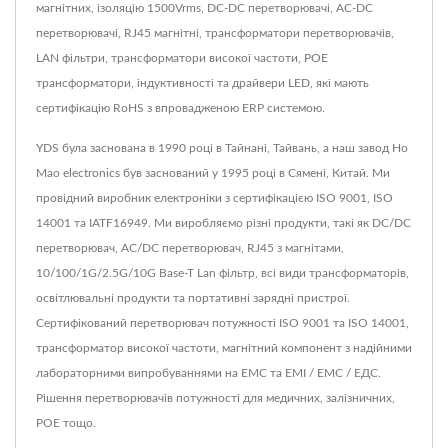
магнітних, ізоляцію 1500Vrms, DC-DC перетворювачі, AC-DC
перетворювачі, RJ45 магнітні, трансформатори перетворювачів,
LAN фільтри, трансформатори високої частоти, POE
трансформатори, індуктивності та драйвери LED, які мають
сертифікацію RoHS з впровадженою ERP системою.
YDS була заснована в 1990 році в Тайнані, Тайвань, а наш завод Ho
Mao electronics був заснований у 1995 році в Сямені, Китай. Ми
провідний виробник електроніки з сертифікацією ISO 9001, ISO
14001 та IATF16949. Ми виробляємо різні продукти, такі як DC/DC
перетворювач, AC/DC перетворювач, RJ45 з магнітами,
10/100/1G/2.5G/10G Base-T Lan фільтр, всі види трансформаторів,
освітлювальні продукти та портативні зарядні пристрої.
Сертифікований перетворювач потужності ISO 9001 та ISO 14001,
трансформатор високої частоти, магнітний компонент з надійними
лабораторними випробуваннями на ЕМС та ЕМІ / ЕМС / ЕДС.
Рішення перетворювачів потужності для медичних, залізничних,
POE тощо.