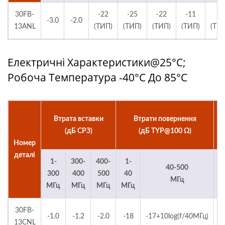
30FB-
-22
-25
-22
-11
-8
-3.0
-2.0
13ANL
(ТИП)
(ТИП)
(ТИП)
(ТИП)
(ТИ
Електричні Характеристики@25°C;
Робоча Температура -40°C До 85°C
C
Втрата вставки
Втрати повернення
(дБ СРЗ)
(дБ TYP@100 Ω)
Номер
деталі
1-
300-
400-
1-
40-500
1
300
400
500
40
МГц
МГц
МГц
МГц
МГц
30FB-
-1.0
-1.2
-2.0
-18
-17+10log(f/40МГц)
13CNL