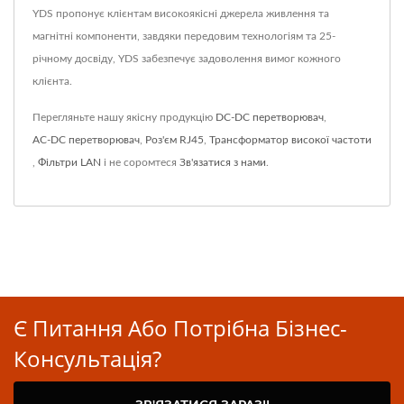
YDS пропонує клієнтам високоякісні джерела живлення та
магнітні компоненти, завдяки передовим технологіям та 25-
річному досвіду, YDS забезпечує задоволення вимог кожного
клієнта.
Перегляньте нашу якісну продукцію
DC-DC перетворювач
,
AC-DC перетворювач
,
Роз'єм RJ45
,
Трансформатор високої частоти
,
Фільтри LAN
і не соромтеся
Зв'язатися з нами
.
Є Питання Або Потрібна Бізнес-
Консультація?