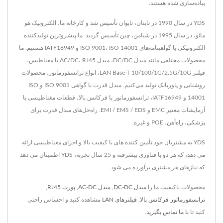
پیاده‌سازی شده هستند.
YDS در سال 1990 در تاینان، تایوان تأسیس شد و کارخانه ما، الکترونیک هو
مائو، در سال 1995 در شیامن، چین تأسیس گردید. ما پیشروترین تولیدکننده
الکترونیکی با گواهینامه‌های ISO 9001، ISO 14001 و IATF16949 هستیم. ما
محصولات مختلفی مانند مبدل DC/DC، مبدل AC/DC، RJ45 با مغناطیس،
فیلتر LAN Base-T 10/100/1G/2.5G/10G، انواع ترانسفورماتور، محصولات
روشنایی و پاوربانک تولید می‌کنیم. مبدل قدرت با گواهی ISO 9001 و ISO
14001 و IATF16949، ترانسفورماتور با فرکانس بالا، قطعات مغناطیسی با
آزمایشات معتبر EMC و EMI / EMS / EDS. راه‌حل‌های مبدل قدرت برای
پزشکی، راه‌آهن، POE و غیره.
YDS به مشتریان خود تأمین کننده های با کیفیت بالا و اجزای مغناطیسی ارائه
می دهد، که هر دو با فناوری پیشرفته و 25 سال تجربه، YDS اطمینان می دهد
که نیازهای هر مشتری برآورده می شود.
محصولات باکیفیت ما را
مبدل DC-DC
,
مبدل AC-DC
,
پورت RJ45
,
ترانسفورماتور فرکانس بالا
,
فیلترهای LAN
مشاهده کنید و احساس راحتی
کنید تا
با ما تماس بگیرید
.