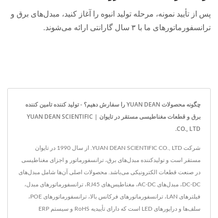
پس از تأیید نمونه، مرحله تولید انبوه را آغاز کنید، مبدل‌های برق و
ترانسفورماتورهای ما با ۳ سال گارانتی ارائه می‌شوند.
چگونه محصولات YUAN DEAN را سفارش دهیم؟ - تولید کننده تامین کننده
برق و قطعات مغناطیسی مستقر در تایوان | YUAN DEAN SCIENTIFIC
CO., LTD.
شرکت YUAN DEAN SCIENTIFIC CO., LTD. از سال 1990 در تایوان
مستقر است و تولیدکننده مبدل‌های برق، ترانسفورماتور و اجزای مغناطیسی
در صنعت قطعات الکترونیکی می‌باشد. محصولات اصلی آن‌ها شامل مبدل‌های
DC-DC، مبدل‌های AC-DC، مغناطیس‌های RJ45، ترانسفورماتورهای مبدل،
فیلترهای LAN، ترانسفورماتورهای فرکانس بالا، ترانسفورماتورهای POE،
سلف‌ها و درایورهای LED است که دارای تأییدیه RoHS و سیستم ERP