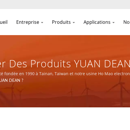
ueil
Entreprise
Produits
Applications
No
Des Produits YUAN DEAN ?
tions Électriques Et De Co
fondée en 1990 à Tainan, Taïwan et notre usine Ho Mao electroni
SO 9001, ISO 14001 et IATF16949.
YUAN DEAN ?
DEAN SCIENTIFIC CO., LTD.