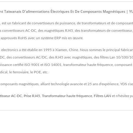
 Taïwanais D'alimentations Électriques Et De Composants Magnétiques | Y
t un fabricant de convertisseurs de puissance, de transformateurs et de composants
s convertisseurs AC-DC, des magnétiques RJ45, des transformateurs de convertisseur, 
ont approuvés RoHS avec un système ERP mis en œuvre.
 electronics a été établie en 1995 à Xiamen, Chine. Nous sommes le principal fabrica
/DC, des convertisseurs AC/DC, des RJ45 avec magnétiques, des filtres Lan 10/100/1
e puissance certifié ISO 9001 et ISO 14001, transformateur haute fréquence, composan
cal, le ferroviaire, le POE, etc.
 composants magnétiques, alliant technologie avancée et 25 ans d'expérience, YDS s'ass
tisseur AC-DC
,
Prise RJ45
,
Transformateur haute fréquence
,
Filtres LAN
et n'hésitez p