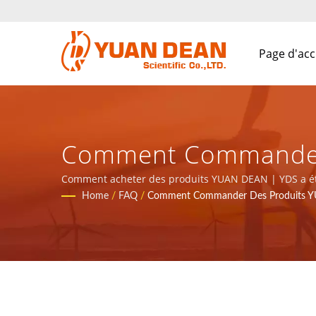
Page d'acc
Comment Commander 
Taïwanais D'alimenta
Comment acheter des produits YUAN DEAN | YDS a été 
sommes le principal fabricant électronique certifié I
Home
/
FAQ
/
Comment Commander Des Produits 
Magnétiques | YUAN 