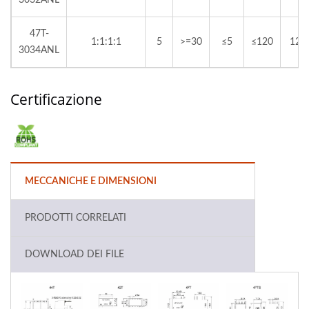
3032ANL
47T-
1:1:1:1
5
>=30
≤5
≤120
120
3034ANL
Certificazione
MECCANICHE E DIMENSIONI
PRODOTTI CORRELATI
DOWNLOAD DEI FILE