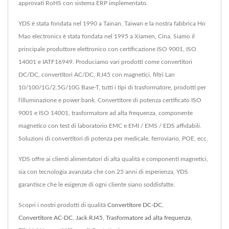
approvati RoHS con sistema ERP implementato.
YDS è stata fondata nel 1990 a Tainan, Taiwan e la nostra fabbrica Ho
Mao electronics è stata fondata nel 1995 a Xiamen, Cina. Siamo il
principale produttore elettronico con certificazione ISO 9001, ISO
14001 e IATF16949. Produciamo vari prodotti come convertitori
DC/DC, convertitori AC/DC, RJ45 con magnetici, filtri Lan
10/100/1G/2.5G/10G Base-T, tutti i tipi di trasformatore, prodotti per
l'illuminazione e power bank. Convertitore di potenza certificato ISO
9001 e ISO 14001, trasformatore ad alta frequenza, componente
magnetico con test di laboratorio EMC e EMI / EMS / EDS affidabili.
Soluzioni di convertitori di potenza per medicale, ferroviario, POE, ecc.
YDS offre ai clienti alimentatori di alta qualità e componenti magnetici,
sia con tecnologia avanzata che con 25 anni di esperienza, YDS
garantisce che le esigenze di ogni cliente siano soddisfatte.
Scopri i nostri prodotti di qualità
Convertitore DC-DC
,
Convertitore AC-DC
,
Jack RJ45
,
Trasformatore ad alta frequenza
,