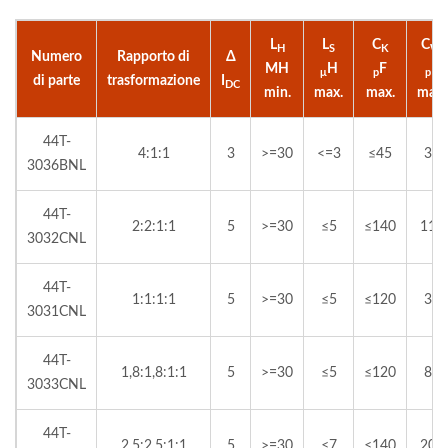
L
L
C
C
H
S
K
W
Numero
Rapporto di
Δ
MH
H
F
F
μ
p
p
di parte
trasformazione
I
DC
min.
max.
max.
max.
44T-
4:1:1
3
>=30
<=3
≤45
30
3036BNL
44T-
2:2:1:1
5
>=30
≤5
≤140
110
3032CNL
44T-
1:1:1:1
5
>=30
≤5
≤120
30
3031CNL
44T-
1,8:1,8:1:1
5
>=30
≤5
≤120
80
3033CNL
44T-
2,5:2,5:1:1
5
>=30
≤7
≤140
200